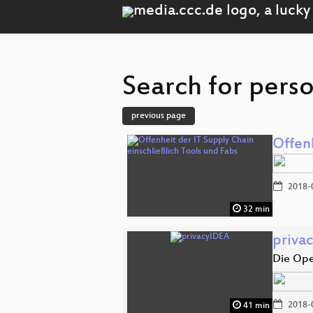
Search for pers
previous page
Offenh
2018-
32 min
priva
Die Ope
2018-
41 min