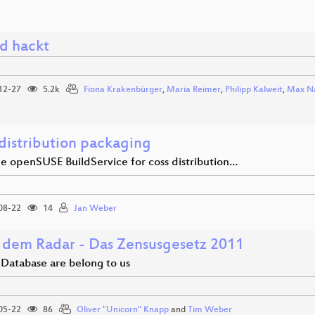
d hackt
12-27
5.2k
Fiona Krakenbürger
,
Maria Reimer
,
Philipp Kalweit
,
Max N
 distribution packaging
he openSUSE BuildService for coss distribution…
08-22
14
Jan Weber
 dem Radar - Das Zensusgesetz 2011
 Database are belong to us
05-22
86
Oliver "Unicorn" Knapp
and
Tim Weber