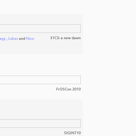
31C3: a new dawn
agy
,
Lukas
and
Nico
FrOSCon 2010
SIGINT10