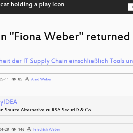
on "Fiona Weber" returned 
eit der IT Supply Chain einschließlich Tools u
05-11
85
Arnd Weber
cyIDEA
n Source Alternative zu RSA SecurID & Co.
04-28
146
Friedrich Weber