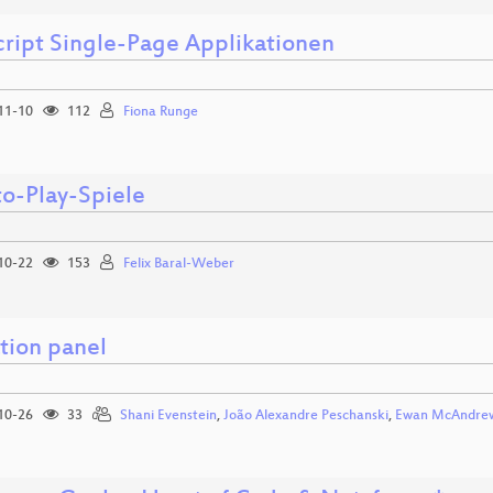
cript Single-Page Applikationen
11-10
112
Fiona Runge
to-Play-Spiele
10-22
153
Felix Baral-Weber
tion panel
10-26
33
Shani Evenstein
,
João Alexandre Peschanski
,
Ewan McAndre