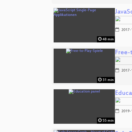
JavaS
2017-
48 min
Free-
2017-
31 min
Educa
2019-
55 min