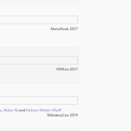
MetaNook 2017
FIfFKon 2017
w
,
Akbar Ali
and
Debora Weber-Wulff
WikidataCon 2019