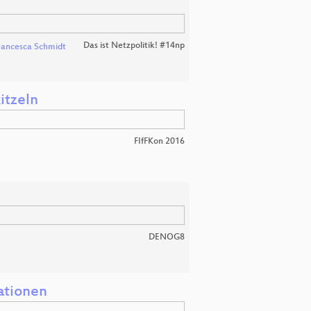
Das ist Netzpolitik! #14np
rancesca Schmidt
itzeln
FIfFKon 2016
DENOG8
tationen