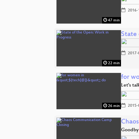
2016-
47 min
State
2017-
22 min
for w
Let's ta
2015-
26 min
Chaos
Goodby