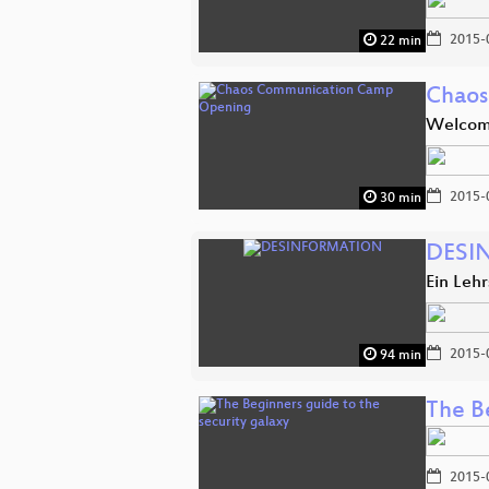
2015-
22 min
Chaos
Welcom
2015-
30 min
DESI
Ein Leh
2015-
94 min
The Be
2015-