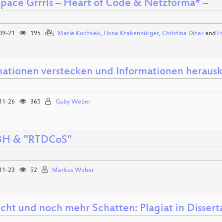
Space Grrrls – Heart of Code & Netzforma* –
09-21
195
Marie Kochsiek
,
Fiona Krakenbürger
,
Christina Dinar
and
F
mationen verstecken und Informationen herausk
11-26
365
Gaby Weber
BH & "RTDCoS"
11-23
52
Markus Weber
icht und noch mehr Schatten: Plagiat in Disser