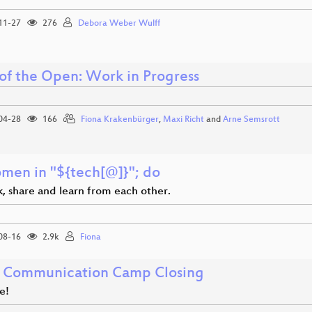
11-27
276
Debora Weber Wulff
 of the Open: Work in Progress
04-28
166
Fiona Krakenbürger
,
Maxi Richt
and
Arne Semsrott
omen in "${tech[@]}"; do
lk, share and learn from each other.
08-16
2.9k
Fiona
 Communication Camp Closing
e!