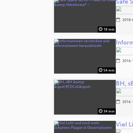
Safe 
2018-
18 min
Infor
2016-
54 min
BH, s
2016-
34 min
Viel L