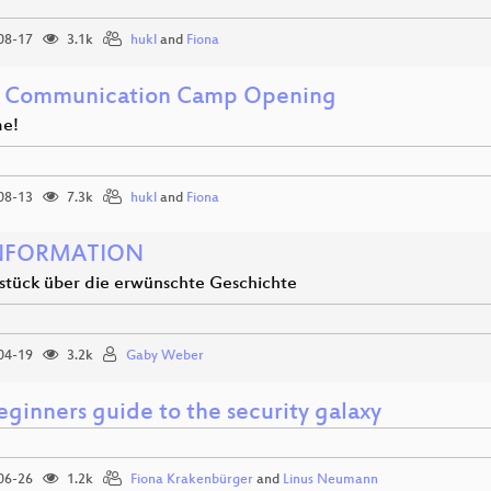
08-17
3.1k
hukl
and
Fiona
 Communication Camp Opening
e!
08-13
7.3k
hukl
and
Fiona
NFORMATION
rstück über die erwünschte Geschichte
04-19
3.2k
Gaby Weber
ginners guide to the security galaxy
06-26
1.2k
Fiona Krakenbürger
and
Linus Neumann