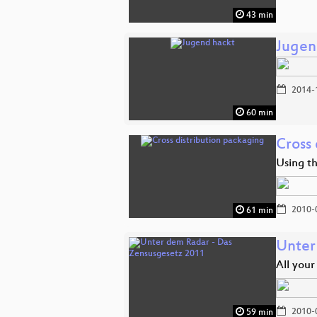
43 min
Jugen
2014-
60 min
Cross
Using t
2010-
61 min
Unter
All your
2010-
59 min