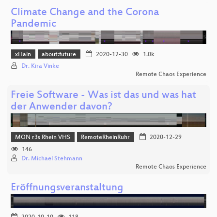
Climate Change and the Corona
Pandemic
xHain
about:future
2020-12-30
1.0k
Dr. Kira Vinke
Remote Chaos Experience
Freie Software - Was ist das und was hat
der Anwender davon?
MON r3s Rhein VHS
RemoteRheinRuhr
2020-12-29
146
Dr. Michael Stehmann
Remote Chaos Experience
Eröffnungsveranstaltung