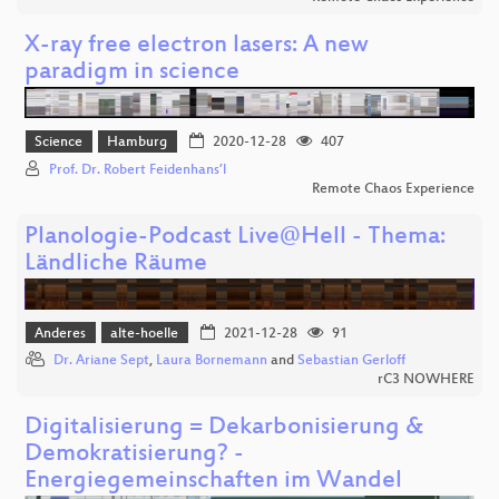
X-ray free electron lasers: A new
paradigm in science
Science
Hamburg
2020-12-28
407
Prof. Dr. Robert Feidenhans’l
Remote Chaos Experience
Planologie-Podcast Live@Hell - Thema:
Ländliche Räume
Anderes
alte-hoelle
2021-12-28
91
Dr. Ariane Sept
,
Laura Bornemann
and
Sebastian Gerloff
rC3 NOWHERE
Digitalisierung = Dekarbonisierung &
Demokratisierung? -
Energiegemeinschaften im Wandel