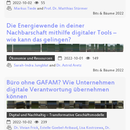
2022-10-02
55
Markus Tiede
and
Prof. Dr. Matthias Stürmer
Bits & Bäume 2022
Die Energiewende in deiner
Nachbarschaft mithilfe digitaler Tools –
wie kann das gelingen?
Ökonomie und Ressourcen
2022-10-01
149
Sarah-Indra Jungblut
and
Dr. Astrid Aretz
Bits & Bäume 2022
Büro ohne GAFAM? Wie Unternehmen
digitale Verantwortung übernehmen
können
Digital und Nachhaltig – Transformative Geschäftsmodelle
2022-10-02
239
Dr. Vivian Frick
,
Estelle Goebel-Aribaud
,
Lisa Kostrzewa
,
Dr.