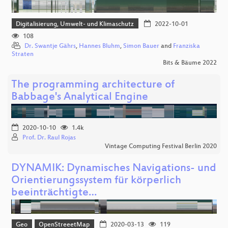
Digitalisierung, Umwelt- und Klimaschutz
2022-10-01
108
Dr. Swantje Gährs
,
Hannes Bluhm
,
Simon Bauer
and
Franziska
Straten
Bits & Bäume 2022
The programming architecture of
Babbage's Analytical Engine
2020-10-10
1.4k
Prof. Dr. Raul Rojas
Vintage Computing Festival Berlin 2020
DYNAMIK: Dynamisches Navigations- und
Orientierungssystem für körperlich
beeinträchtigte…
Geo
OpenStreeetMap
2020-03-13
119