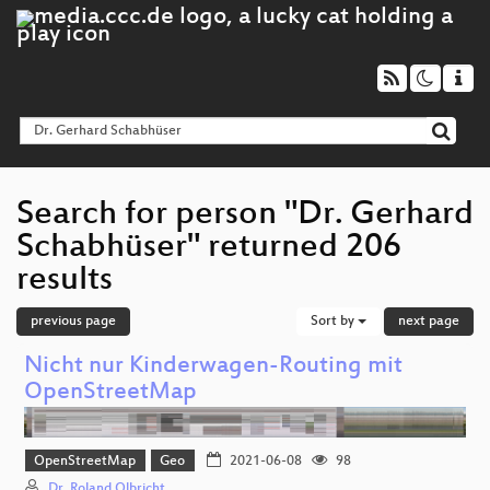
Search for person "Dr. Gerhard
Schabhüser" returned 206
results
previous page
Sort by
next page
Nicht nur Kinderwagen-Routing mit
OpenStreetMap
OpenStreetMap
Geo
2021-06-08
98
Dr. Roland Olbricht