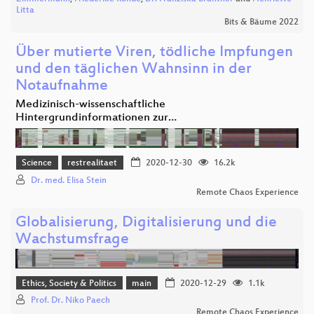
Litta
Bits & Bäume 2022
Über mutierte Viren, tödliche Impfungen
und den täglichen Wahnsinn in der
Notaufnahme
Medizinisch-wissenschaftliche
Hintergrundinformationen zur…
Science
restrealitaet
2020-12-30
16.2k
Dr. med. Elisa Stein
Remote Chaos Experience
Globalisierung, Digitalisierung und die
Wachstumsfrage
Ethics, Society & Politics
main
2020-12-29
1.1k
Prof. Dr. Niko Paech
Remote Chaos Experience