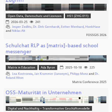
Zugriff?
Open Data, Datenschutz und Lizenzen
HS1 (ZHG 011)
2026-03-25
241
Jesper Zedlitz
,
Dr. Dirk Gernhardt
,
Esther Menhard
,
HonkHase
and
Niklas Alt
FOSSGIS 2026
Schulchat RLP as [matrix]-based school
messenger
Matrix in Education
Ada Byron
2025-10-18
225
Lisa Kostrzewa
,
Jan Krammer (Janonym)
,
Philipp Monz
and
Dr.
Roland Alton
Matrix Conference 2025
OSS-Maturität in Unternehmen
Digital und Nachhaltig – Transformative Geschäftsmodelle