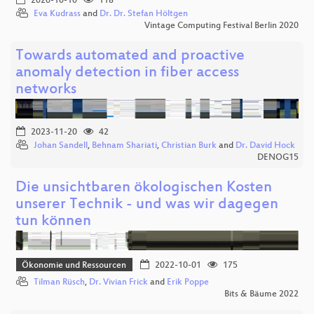
2020-10-10
118
Eva Kudrass
and
Dr. Dr. Stefan Höltgen
Vintage Computing Festival Berlin 2020
Towards automated and proactive
anomaly detection in fiber access
networks
2023-11-20
42
Johan Sandell
,
Behnam Shariati
,
Christian Burk
and
Dr. David Hock
DENOG15
Die unsichtbaren ökologischen Kosten
unserer Technik - und was wir dagegen
tun können
Ökonomie und Ressourcen
2022-10-01
175
Tilman Rüsch
,
Dr. Vivian Frick
and
Erik Poppe
Bits & Bäume 2022