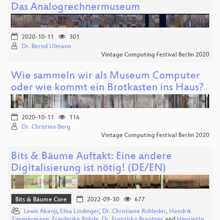
Das Analogrechnermuseum
2020-10-11
301
Dr. Bernd Ulmann
Vintage Computing Festival Berlin 2020
Wie sammeln wir als Museum Computer
oder wie kommt ein Brotkasten ins Haus?
2020-10-11
116
Dr. Christian Berg
Vintage Computing Festival Berlin 2020
Bits & Bäume Auftakt: Eine andere
Digitalisierung ist nötig! (DE/EN)
Bits & Bäume Core
2022-09-30
677
Lewis Akenji
,
Elisa Lindinger
,
Dr. Christiane Rohleder
,
Hendrik
Zimmermann
,
Friederike Rohde
,
Dr. Franziska Brantner
and
Henriette