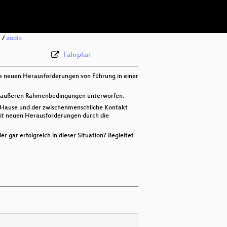
deu 576p (webm)
e
/
audio
Fahrplan
ie neuen Herausforderungen von Führung in einer
gen, äußeren Rahmenbedingungen unterworfen.
ach Hause und der zwischenmenschliche Kontakt
 mit neuen Herausforderungen durch die
 gar erfolgreich in dieser Situation? Begleitet