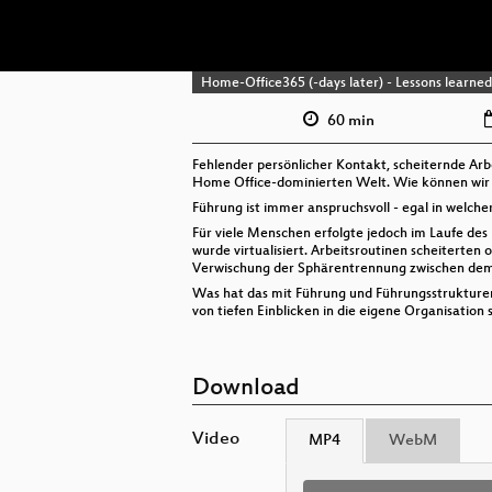
Home-Office365 (-days later) - Lessons learne
60 min
Fehlender persönlicher Kontakt, scheiternde Ar
Home Office-dominierten Welt. Wie können wir 
Führung ist immer anspruchsvoll - egal in welch
Für viele Menschen erfolgte jedoch im Laufe des
wurde virtualisiert. Arbeitsroutinen scheiterte
Verwischung der Sphärentrennung zwischen dem 
Was hat das mit Führung und Führungsstrukturen i
von tiefen Einblicken in die eigene Organisatio
Download
Video
MP4
WebM