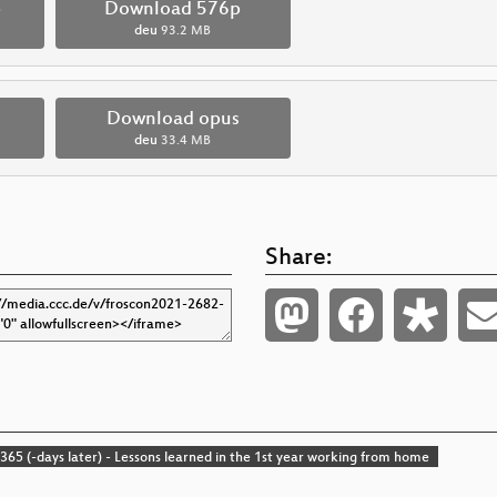
p
Download 576p
deu
93.2 MB
Download opus
deu
33.4 MB
Share:
65 (-days later) - Lessons learned in the 1st year working from home