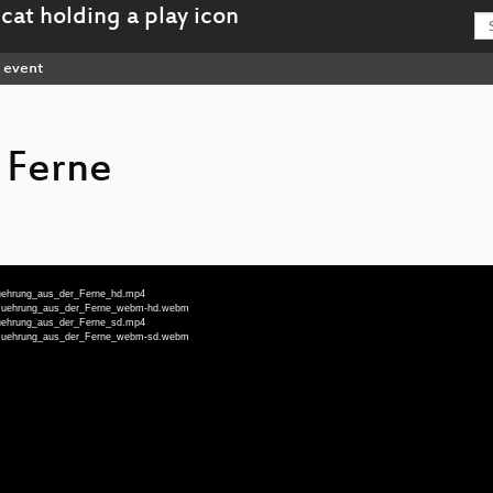
event
 Ferne
-Fuehrung_aus_der_Ferne_hd.mp4
eu-Fuehrung_aus_der_Ferne_webm-hd.webm
-Fuehrung_aus_der_Ferne_sd.mp4
eu-Fuehrung_aus_der_Ferne_webm-sd.webm