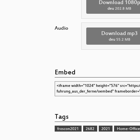
Download 1080
deu
202.8 MB
Audio
Download mp3
deu
55.2 MB
Embed
Tags
froscon2021
2682
2021
Home-Office3