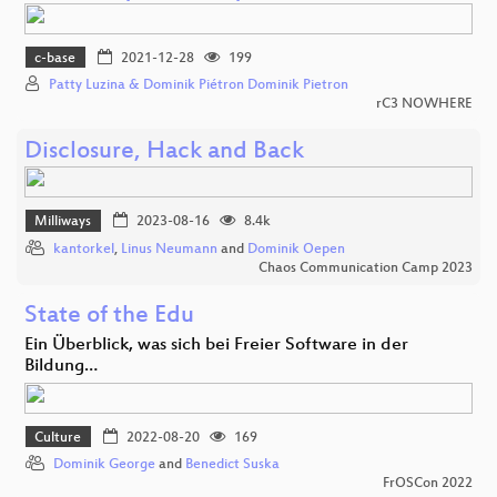
c-base
2021-12-28
199
Patty Luzina & Dominik Piétron Dominik Pietron
rC3 NOWHERE
Disclosure, Hack and Back
Milliways
2023-08-16
8.4k
kantorkel
,
Linus Neumann
and
Dominik Oepen
Chaos Communication Camp 2023
State of the Edu
Ein Überblick, was sich bei Freier Software in der
Bildung…
Culture
2022-08-20
169
Dominik George
and
Benedict Suska
FrOSCon 2022