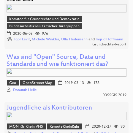
Komitee für Grundrechte und Demokratie
Bundesarbeitskreis Kritischer Juragruppen
2020-06-03
976
Igor Levit
,
Michèle Winkler
,
Ulla Hedemann
and
Ingrid Hoffmann
Grundrechte-Report
Was sind "Open" Source, Data und
Standards und wie funktioniert das?
Geo
OpenStreeetMap
2019-03-13
178
Dominik Helle
FOSSGIS 2019
Jugendliche als Kontributoren
MON r3s Rhein VHS
RemoteRheinRuhr
2020-12-27
90