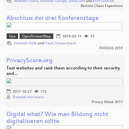
Benedict Suska
,
Dominik George
,
Jonah Döll
and
Kirill Schmidt
Remote Chaos Experience
Abschluss der drei Konferenztage
Geo
OpenStreeetMap
2019-03-15
51
Dominik Helle
and
Frank Schwarzbach
FOSSGIS 2019
PrivacyScore.org
Test websites and rank them according to their security
and…
2017-10-27
112
Dominik Herrmann
Privacy Week 2017
Digital what? Wie man Bildung nicht
digitalisieren sollte