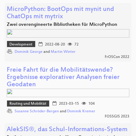
MicroPython: BootOps mit mynit und
ChatOps mit mytrix
Zwei overengineerte Bibliotheken für MicroPython
Development
2022-08-20
72
Dominik George
and
Martin Winter
FrOSCon 2022
Freie Fahrt für die Mobilitätswende?
Ergebnisse explorativer Analysen freier
Geodaten
Routing und Mobilität
2023-03-15
104
Susanne Schröder-Bergen
and
Dominik Kremer
FOSSGIS 2023
AlekSIS®, das Schul-Informations-System