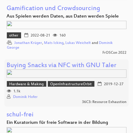
Gamification und Crowdsourcing
Aus Spielen werden Daten, aus Daten werden Spiele
other
2022-08-21
160
Jonathan Krüger
,
Mats Icking
,
Lukas Weichelt
and
Dominik
George
FrOSCon 2022
Buying Snacks via NFC with GNU Taler
Hardware & Making
OpenInfrastructureOrbit
2019-12-27
1.1k
Dominik Hofer
36C3: Resource Exhaustion
schul-frei
Ein Kuratorium für freie Software in der Bildung