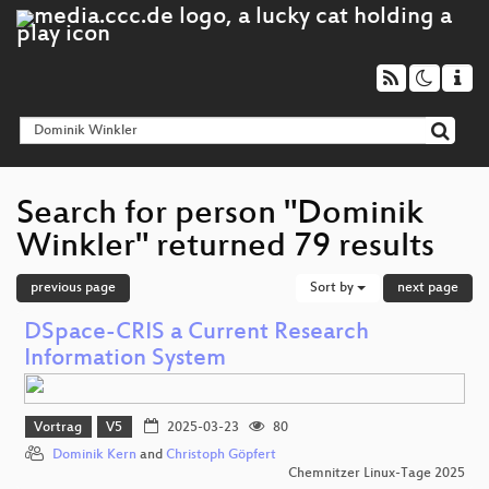
Search for person "Dominik
Winkler" returned 79 results
previous page
Sort by
next page
DSpace-CRIS a Current Research
Information System
Vortrag
V5
2025-03-23
80
Dominik Kern
and
Christoph Göpfert
Chemnitzer Linux-Tage 2025