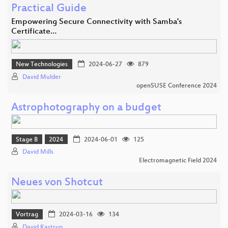
Practical Guide
Empowering Secure Connectivity with Samba's
Certificate…
New Technologies
2024-06-27
879
David Mulder
openSUSE Conference 2024
Astrophotography on a budget
Stage B
2024
2024-06-01
125
David Mills
Electromagnetic Field 2024
Neues von Shotcut
Vortrag
2024-03-16
134
David Kastrup