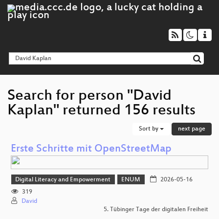
Search for person "David
Kaplan" returned 156 results
Sort by
next page
Erste Schritte mit OpenStreetMap
Digital Literacy and Empowerment
ENUM
2026-05-16
319
David
5. Tübinger Tage der digitalen Freiheit