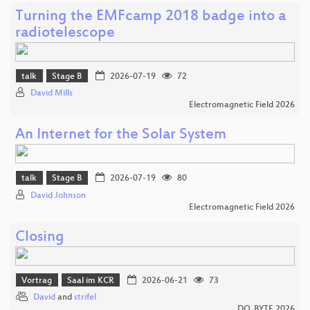
Turning the EMFcamp 2018 badge into a
radiotelescope
talk
Stage B
2026-07-19
72
David Mills
Electromagnetic Field 2026
An Internet for the Solar System
talk
Stage B
2026-07-19
80
David Johnson
Electromagnetic Field 2026
Closing
Vortrag
Saal im KCR
2026-06-21
73
David
and
strifel
DO_BYTE 2026