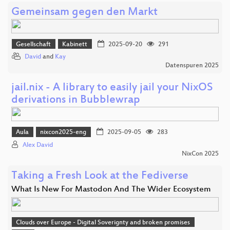
Gemeinsam gegen den Markt
Gesellschaft
Kabinett
2025-09-20
291
David
and
Kay
Datenspuren 2025
jail.nix - A library to easily jail your NixOS
derivations in Bubblewrap
Aula
nixcon2025-eng
2025-09-05
283
Alex David
NixCon 2025
Taking a Fresh Look at the Fediverse
What Is New For Mastodon And The Wider Ecosystem
Clouds over Europe - Digital Soverignty and broken promises