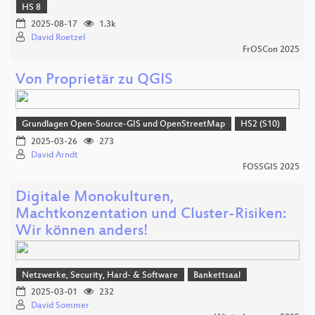
HS 8
2025-08-17
1.3k
David Roetzel
FrOSCon 2025
Von Proprietär zu QGIS
Grundlagen Open-Source-GIS und OpenStreetMap
HS2 (S10)
2025-03-26
273
David Arndt
FOSSGIS 2025
Digitale Monokulturen,
Machtkonzentation und Cluster-Risiken:
Wir können anders!
Netzwerke, Security, Hard- & Software
Bankettsaal
2025-03-01
232
David Sommer