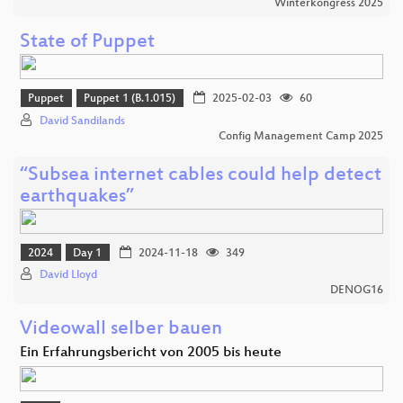
Winterkongress 2025
State of Puppet
Puppet
Puppet 1 (B.1.015)
2025-02-03
60
David Sandilands
Config Management Camp 2025
“Subsea internet cables could help detect
earthquakes”
2024
Day 1
2024-11-18
349
David Lloyd
DENOG16
Videowall selber bauen
Ein Erfahrungsbericht von 2005 bis heute