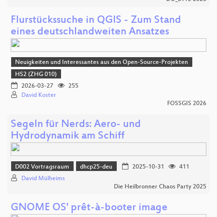
Flurstückssuche in QGIS - Zum Stand
eines deutschlandweiten Ansatzes
Neuigkeiten und Interessantes aus den Open-Source-Projekten
HS2 (ZHG 010)
2026-03-27
255
David Koster
FOSSGIS 2026
Segeln für Nerds: Aero- und
Hydrodynamik am Schiff
D002 Vortragsraum
dhcp25-deu
2025-10-31
411
David Mülheims
Die Heilbronner Chaos Party 2025
GNOME OS' prêt-à-booter image