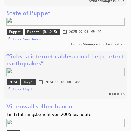
Winterkongress 2025
State of Puppet
Puppet
Puppet 1 (B.1.015)
2025-02-03
60
David Sandilands
Config Management Camp 2025
“Subsea internet cables could help detect
earthquakes”
2024
Day 1
2024-11-18
349
David Lloyd
DENOG16
Videowall selber bauen
Ein Erfahrungsbericht von 2005 bis heute