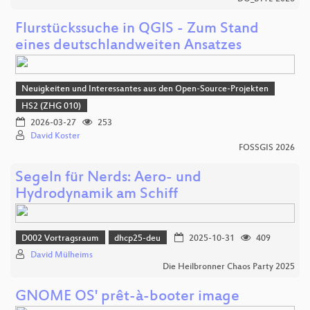
Flurstückssuche in QGIS - Zum Stand
eines deutschlandweiten Ansatzes
Neuigkeiten und Interessantes aus den Open-Source-Projekten
HS2 (ZHG 010)
2026-03-27
253
David Koster
FOSSGIS 2026
Segeln für Nerds: Aero- und
Hydrodynamik am Schiff
D002 Vortragsraum
dhcp25-deu
2025-10-31
409
David Mülheims
Die Heilbronner Chaos Party 2025
GNOME OS' prêt-à-booter image