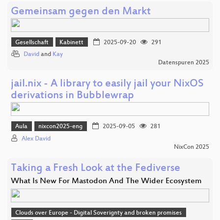
Gemeinsam gegen den Markt
Gesellschaft
Kabinett
2025-09-20
291
David
and
Kay
Datenspuren 2025
jail.nix - A library to easily jail your NixOS
derivations in Bubblewrap
Aula
nixcon2025-eng
2025-09-05
281
Alex David
NixCon 2025
Taking a Fresh Look at the Fediverse
What Is New For Mastodon And The Wider Ecosystem
Clouds over Europe - Digital Soverignty and broken promises