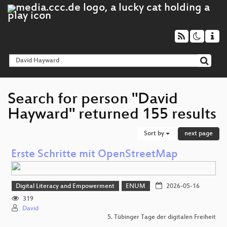
Search for person "David
Hayward" returned 155 results
Sort by
next page
Erste Schritte mit OpenStreetMap
Digital Literacy and Empowerment
ENUM
2026-05-16
319
David
5. Tübinger Tage der digitalen Freiheit