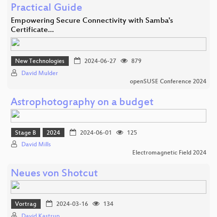
Practical Guide
Empowering Secure Connectivity with Samba's
Certificate…
New Technologies
2024-06-27
879
David Mulder
openSUSE Conference 2024
Astrophotography on a budget
Stage B
2024
2024-06-01
125
David Mills
Electromagnetic Field 2024
Neues von Shotcut
Vortrag
2024-03-16
134
David Kastrup