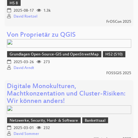
HS 8
2025-08-17
1.3k
David Roetzel
FrOSCon 2025
Von Proprietär zu QGIS
Grundlagen Open-Source-GIS und OpenStreetMap
HS2 (S10)
2025-03-26
273
David Arndt
FOSSGIS 2025
Digitale Monokulturen,
Machtkonzentation und Cluster-Risiken:
Wir können anders!
Netzwerke, Security, Hard- & Software
Bankettsaal
2025-03-01
232
David Sommer