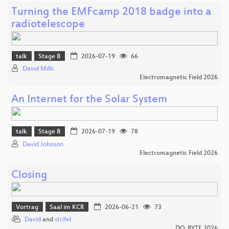
Turning the EMFcamp 2018 badge into a
radiotelescope
talk
Stage B
2026-07-19
66
David Mills
Electromagnetic Field 2026
An Internet for the Solar System
talk
Stage B
2026-07-19
78
David Johnson
Electromagnetic Field 2026
Closing
Vortrag
Saal im KCR
2026-06-21
73
David
and
strifel
DO_BYTE 2026