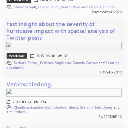
Gesellschaft
2020-10-28
607
Stefan Strauß
,
Felix Schaber
,
Walter Peissl
and
Daniela Zimmer
PrivacyWeek 2020
Fast insight about the severity of
hurricane impact with spatial analysis of
Twitter posts
Academic
2019-08-30
37
Barbara Pernici
,
Federica Migliaccio
,
Daniela Carrion
and
Katarina
Spasenovic
FOSS4G 2019
Verabschiedung
2019-03-24
234
Klaudia Zotzmann-Koch
,
Daniela Ishorst
,
Stefan Schulz
,
Jenny
and
Tim Pritlove
SUBSCRIBE 10