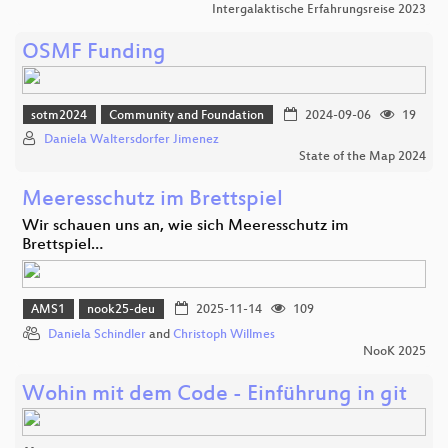
Intergalaktische Erfahrungsreise 2023
OSMF Funding
sotm2024
Community and Foundation
2024-09-06
19
Daniela Waltersdorfer Jimenez
State of the Map 2024
Meeresschutz im Brettspiel
Wir schauen uns an, wie sich Meeresschutz im
Brettspiel…
AMS1
nook25-deu
2025-11-14
109
Daniela Schindler
and
Christoph Willmes
NooK 2025
Wohin mit dem Code - Einführung in git