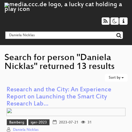
Search for person "Daniela
Nicklas" returned 13 results
Sort by
Research and the City: An Experience
Report on Launching the Smart City
Research Lab…
Bamberg
iger-2023
2023-07-21
31
Daniela Nicklas