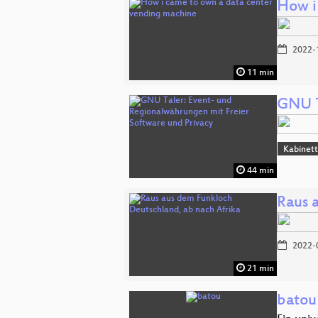
How i
2022-
11 min
GNU T
Kabinet
44 min
Raus 
2022-
21 min
batou