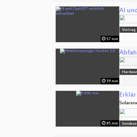
AI un
Vortrag
57 min
Abfah
Hardwar
39 min
Erklär
Solaren
85 min
Sendeze