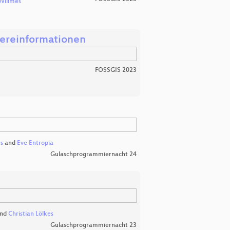
 Willmes
iereinformationen
FOSSGIS 2023
es
and
Eve Entropia
Gulaschprogrammiernacht 24
nd
Christian Lölkes
Gulaschprogrammiernacht 23