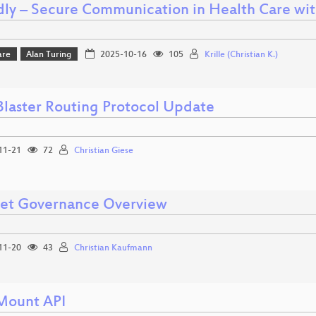
ly – Secure Communication in Health Care wit
are
Alan Turing
2025-10-16
105
Krille (Christian K.)
laster Routing Protocol Update
11-21
72
Christian Giese
net Governance Overview
11-20
43
Christian Kaufmann
Mount API