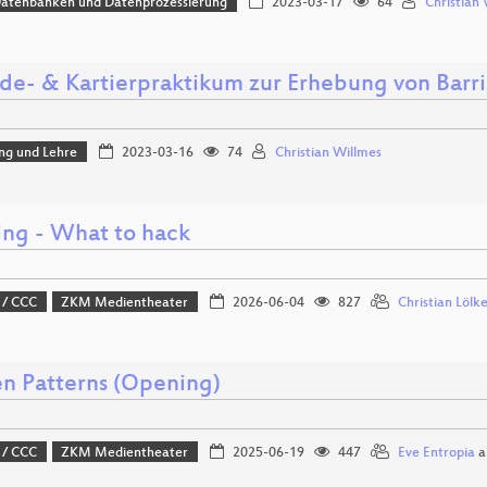
Datenbanken und Datenprozessierung
2023-03-17
64
Christian
de- & Kartierpraktikum zur Erhebung von Barr
ng und Lehre
2023-03-16
74
Christian Willmes
ng - What to hack
 / CCC
ZKM Medientheater
2026-06-04
827
Christian Lölk
n Patterns (Opening)
 / CCC
ZKM Medientheater
2025-06-19
447
Eve Entropia
a