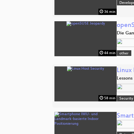
Develop
36 min
openS
Die Gam
44 min
other
Linux
Lessons
58 min
Security
Smart