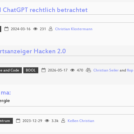
d ChatGPT rechtlich betrachtet
2024-03-16
231
Christian Klostermann
rtsanzeiger Hacken 2.0
e and Code
BOOL
2026-05-17
470
Christian Seiler
and
flop
 ma:
ergie
ntrum
2023-12-29
3.3k
Keßen Christian