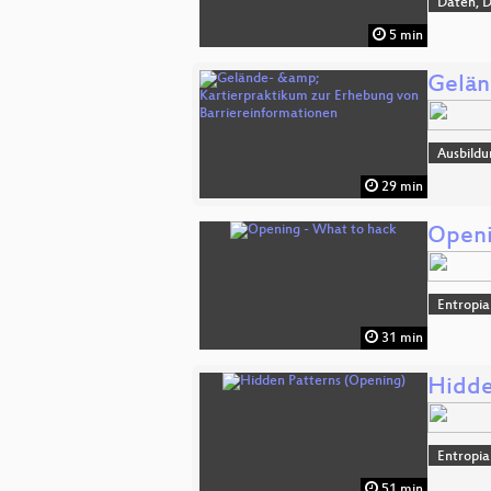
Daten, 
5 min
Gelän
Ausbildu
29 min
Openi
Entropia
31 min
Hidde
Entropia
51 min