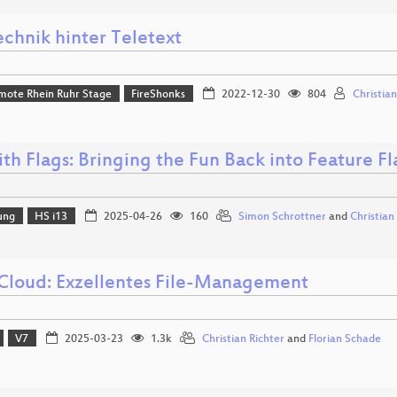
echnik hinter Teletext
mote Rhein Ruhr Stage
FireShonks
2022-12-30
804
Christia
ith Flags: Bringing the Fun Back into Feature 
ung
HS i13
2025-04-26
160
Simon Schrottner
and
Christian
loud: Exzellentes File-Management
V7
2025-03-23
1.3k
Christian Richter
and
Florian Schade