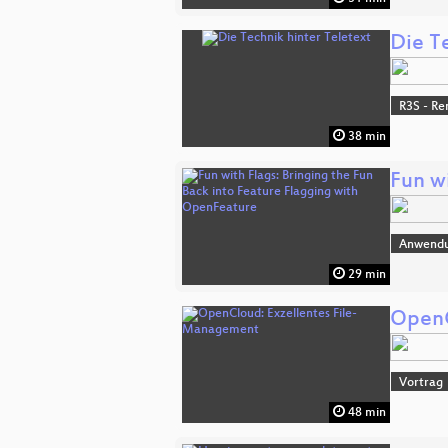
Die T
R3S - Re
38 min
Fun w
Anwend
29 min
OpenC
Vortrag
48 min