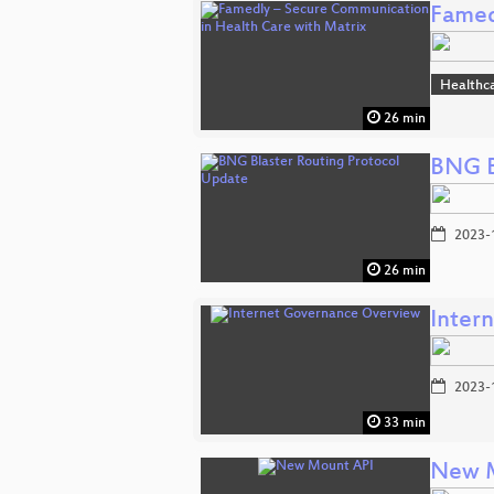
Famed
Healthc
26 min
BNG B
2023-
26 min
Inter
2023-
33 min
New 