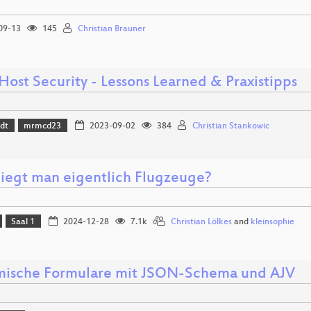
09-13
145
Christian Brauner
Host Security - Lessons Learned & Praxistipps
dt
mrmcd23
2023-09-02
384
Christian Stankowic
liegt man eigentlich Flugzeuge?
Saal 1
2024-12-28
7.1k
Christian Lölkes
and
kleinsophie
ische Formulare mit JSON-Schema und AJV