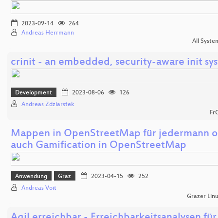
2023-09-14
264
Andreas Herrmann
All Syste
crinit - an embedded, security-aware init sy
Development
2023-08-06
126
Andreas Zdziarstek
Fr
Mappen in OpenStreetMap für jedermann o
auch Gamification in OpenStreetMap
Anwendung
Graz
2023-04-15
252
Andreas Voit
Grazer Lin
Agil erreichbar - Erreichbarkeitsanalysen für