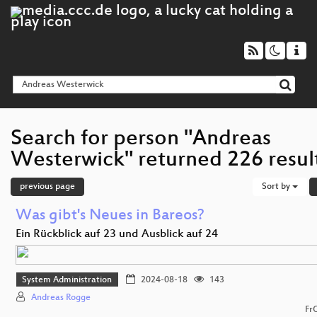
Search for person "Andreas
Westerwick" returned 226 resul
previous page
Sort by
Was gibt's Neues in Bareos?
Ein Rückblick auf 23 und Ausblick auf 24
System Administration
2024-08-18
143
Andreas Rogge
Fr