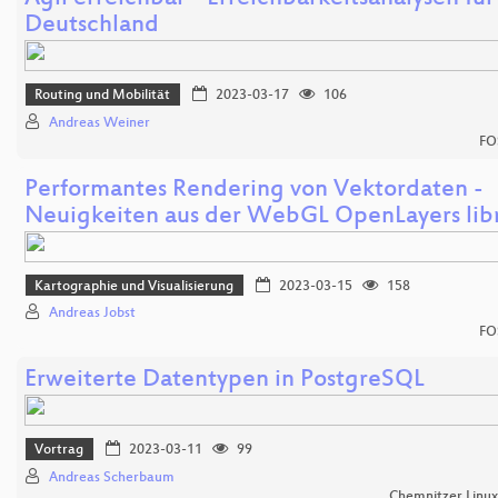
Deutschland
Routing und Mobilität
2023-03-17
106
Andreas Weiner
FO
Performantes Rendering von Vektordaten -
Neuigkeiten aus der WebGL OpenLayers lib
Kartographie und Visualisierung
2023-03-15
158
Andreas Jobst
FO
Erweiterte Datentypen in PostgreSQL
Vortrag
2023-03-11
99
Andreas Scherbaum
Chemnitzer Linu