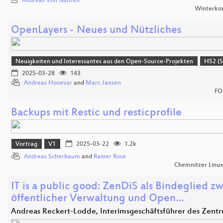
Andreas Von Gunten
Winterko
OpenLayers - Neues und Nützliches
Neuigkeiten und Interessantes aus den Open-Source-Projekten
HS2 (S
2025-03-28
143
Andreas Hocevar
and
Marc Jansen
FO
Backups mit Restic und resticprofile
Vortrag
V1
2025-03-22
1.2k
Andreas Scherbaum
and
Rainer Rose
Chemnitzer Linu
IT is a public good: ZenDiS als Bindeglied z
öffentlicher Verwaltung und Open…
Andreas Reckert-Lodde, Interimsgeschäftsführer des Zent