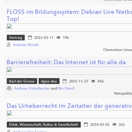
FLOSS im Bildungssystem: Debian Live Netb
Top!
Vortrag
2023-03-11
196
Andreas Mundt
Chemnitzer Linu
Barrierefreiheit: Das Internet ist für alle da
Karl der Grosse
dgna-deu
2025-11-27
456
Andreas Uebelbacher
and
Mo Sherif
Netzpoliti
Das Urheberrecht im Zeitalter der generativ
Ethik, Wissenschaft, Kultur & Gesellschaft
2024-03-02
262