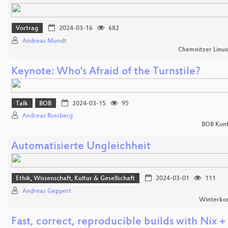
Vortrag
2024-03-16
682
Andreas Mundt
Chemnitzer Linu
Keynote: Who's Afraid of the Turnstile?
Talk
BOB
2024-03-15
95
Andreas Rossberg
BOB Konf
Automatisierte Ungleichheit
Ethik, Wissenschaft, Kultur & Gesellschaft
2024-03-01
111
Andreas Geppert
Winterko
Fast, correct, reproducible builds with Nix +