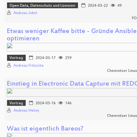
Open Data, Datenschutz und Lizenzen
2024-03-22
49
Andreas Jobst
FO
Etwas weniger Kaffee bitte - Gründe Ansible
optimieren
Vortrag
2024-03-17
259
Andreas Fritzsche
Chemnitzer Linu
Einstieg in Electronic Data Capture mit RED
Vortrag
2024-03-16
146
Andreas Hetey
Chemnitzer Linu
Was ist eigentlich Bareos?