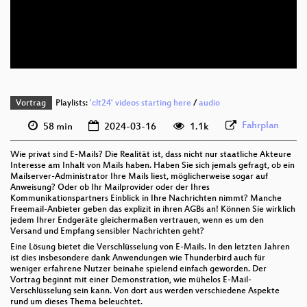
deu 576p (mp4)
deu 576p (webm)
Vortrag
Playlists:
'clt24' videos starting here
/
audio
Fahrplan
58 min
2024-03-16
1.1k
Wie privat sind E-Mails? Die Realität ist, dass nicht nur staatliche Akteure
Interesse am Inhalt von Mails haben. Haben Sie sich jemals gefragt, ob ein
Mailserver-Administrator Ihre Mails liest, möglicherweise sogar auf
Anweisung? Oder ob Ihr Mailprovider oder der Ihres
Kommunikationspartners Einblick in Ihre Nachrichten nimmt? Manche
Freemail-Anbieter geben das explizit in ihren AGBs an! Können Sie wirklich
jedem Ihrer Endgeräte gleichermaßen vertrauen, wenn es um den
Versand und Empfang sensibler Nachrichten geht?
Eine Lösung bietet die Verschlüsselung von E-Mails. In den letzten Jahren
ist dies insbesondere dank Anwendungen wie Thunderbird auch für
weniger erfahrene Nutzer beinahe spielend einfach geworden. Der
Vortrag beginnt mit einer Demonstration, wie mühelos E-Mail-
Verschlüsselung sein kann. Von dort aus werden verschiedene Aspekte
rund um dieses Thema beleuchtet.