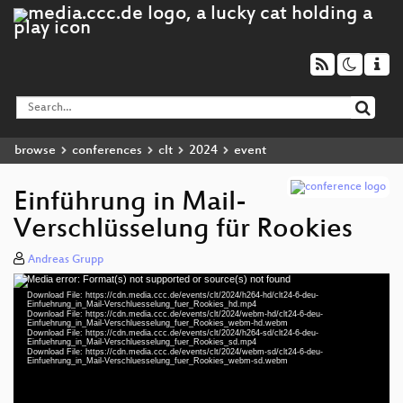
browse
conferences
clt
2024
event
Einführung in Mail-
Verschlüsselung für Rookies
Andreas Grupp
Media error: Format(s) not supported or source(s) not found
Video
Download File: https://cdn.media.ccc.de/events/clt/2024/h264-hd/clt24-6-deu-
Player
Einfuehrung_in_Mail-Verschluesselung_fuer_Rookies_hd.mp4
Download File: https://cdn.media.ccc.de/events/clt/2024/webm-hd/clt24-6-deu-
Einfuehrung_in_Mail-Verschluesselung_fuer_Rookies_webm-hd.webm
Download File: https://cdn.media.ccc.de/events/clt/2024/h264-sd/clt24-6-deu-
Einfuehrung_in_Mail-Verschluesselung_fuer_Rookies_sd.mp4
Download File: https://cdn.media.ccc.de/events/clt/2024/webm-sd/clt24-6-deu-
deu 1080p (mp4)
Einfuehrung_in_Mail-Verschluesselung_fuer_Rookies_webm-sd.webm
deu 1080p (webm)