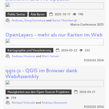
Public Sector
Ada Byron
2025-10-17
190
Andreas
,
Doug Earnshaw
and
Aaron Thornburgh
Matrix Conference 2025
OpenLayers - mehr als nur Karten im Web
Kartographie und Visualisierung
2024-03-22
233
Andreas Hocevar
and
Marc Jansen
FOSSGIS 2024
qgis-js - QGIS im Browser dank
WebAssembly
Neuigkeiten aus den Open-Source-Projekten
2024-03-21
779
Michael Schmuki
and
Andreas Neumann
FOSSGIS 2024