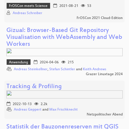
FrOSCon meets Science
2021-08-21
53
Andreas Schreiber
FrOSCon 2021 Cloud-Edition
Gizual: Browser-Based Git Repository
Visualisation with WebAssembly and Web
Workers
Anwendung
2024-04-06
215
Andreas Steinkellner
,
Stefan Schintler
and
Keith Andrews
Grazer Linuxtage 2024
Tracking & Profiling
2022-10-13
2.2k
Andreas Geppert
and
Max Frischknecht
Netzpolitischer Abend
Statistik der Bauzonenreserven mit QGIS