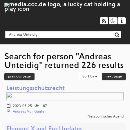
Search for person "Andreas
Unteidig" returned 226 results
previous page
Sort by
next page
Leistungsschutzrecht
2023-05-25
187
Andreas Von Gunten
Netzpolitischer Abend
Element X and Pro Updates