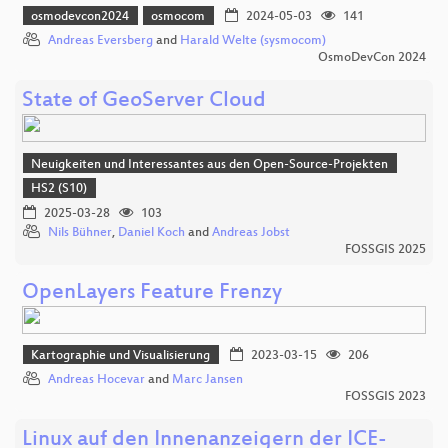
osmodevcon2024
osmocom
2024-05-03
141
Andreas Eversberg
and
Harald Welte (sysmocom)
OsmoDevCon 2024
State of GeoServer Cloud
Neuigkeiten und Interessantes aus den Open-Source-Projekten
HS2 (S10)
2025-03-28
103
Nils Bühner
,
Daniel Koch
and
Andreas Jobst
FOSSGIS 2025
OpenLayers Feature Frenzy
Kartographie und Visualisierung
2023-03-15
206
Andreas Hocevar
and
Marc Jansen
FOSSGIS 2023
Linux auf den Innenanzeigern der ICE-