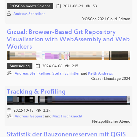
FrOSCon meets Science
2021-08-21
53
Andreas Schreiber
FrOSCon 2021 Cloud-Edition
Gizual: Browser-Based Git Repository
Visualisation with WebAssembly and Web
Workers
Anwendung
2024-04-06
215
Andreas Steinkellner
,
Stefan Schintler
and
Keith Andrews
Grazer Linuxtage 2024
Tracking & Profiling
2022-10-13
2.2k
Andreas Geppert
and
Max Frischknecht
Netzpolitischer Abend
Statistik der Bauzonenreserven mit QGIS