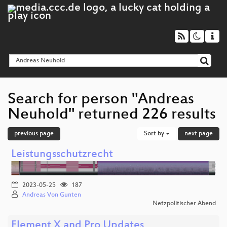
Search for person "Andreas
Neuhold" returned 226 results
previous page
Sort by
next page
Leistungsschutzrecht
2023-05-25
187
Andreas Von Gunten
Netzpolitischer Abend
Element X and Pro Updates