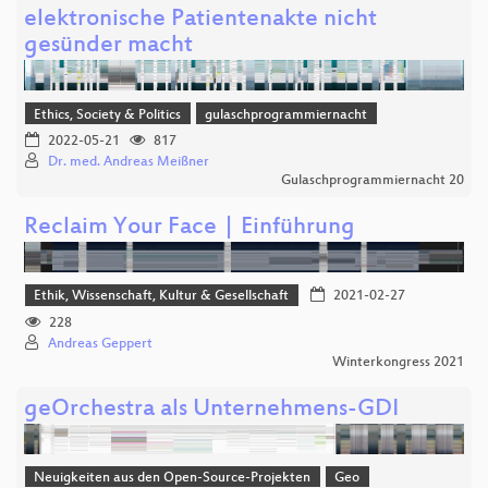
elektronische Patientenakte nicht
gesünder macht
Ethics, Society & Politics
gulaschprogrammiernacht
2022-05-21
817
Dr. med. Andreas Meißner
Gulaschprogrammiernacht 20
Reclaim Your Face | Einführung
Ethik, Wissenschaft, Kultur & Gesellschaft
2021-02-27
228
Andreas Geppert
Winterkongress 2021
geOrchestra als Unternehmens-GDI
Neuigkeiten aus den Open-Source-Projekten
Geo