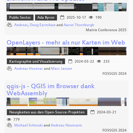
Public Sector
Ada Byron
2025-10-17
190
Andreas
,
Doug Earnshaw
and
Aaron Thornburgh
Matrix Conference 2025
OpenLayers - mehr als nur Karten im Web
Kartographie und Visualisierung
2024-03-22
233
Andreas Hocevar
and
Marc Jansen
FOSSGIS 2024
qgis-js - QGIS im Browser dank
WebAssembly
Neuigkeiten aus den Open-Source-Projekten
2024-03-21
779
Michael Schmuki
and
Andreas Neumann
FOSSGIS 2024