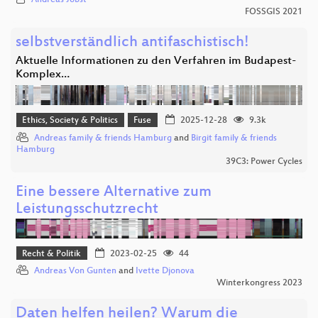
Andreas Jobst
FOSSGIS 2021
selbstverständlich antifaschistisch!
Aktuelle Informationen zu den Verfahren im Budapest-
Komplex…
Ethics, Society & Politics
Fuse
2025-12-28
9.3k
Andreas family & friends Hamburg
and
Birgit family & friends
Hamburg
39C3: Power Cycles
Eine bessere Alternative zum
Leistungsschutzrecht
Recht & Politik
2023-02-25
44
Andreas Von Gunten
and
Ivette Djonova
Winterkongress 2023
Daten helfen heilen? Warum die