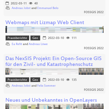
2022-03-11
40
Andreas Jobst
and
Emmanuel Belo
FOSSGIS 2022
Webmaps mit Lizmap Web Client
Praxisberichte
Geo
2022-03-10
111
Ea Refit
and
Andreas Löwe
FOSSGIS 2022
Das NexSIS Projekt: Ein Open-Source GIS
für den Zivil- und Katastrophenschutz
Praxisberichte
Geo
2022-03-10
135
Andreas Jobst
and
Felix Sommer
FOSSGIS 2022
Neues und Unbekanntes in OpenLayers