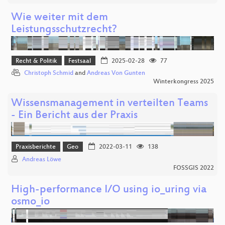
Wie weiter mit dem
Leistungsschutzrecht?
Recht & Politik
Festsaal
2025-02-28
77
Christoph Schmid
and
Andreas Von Gunten
Winterkongress 2025
Wissensmanagement in verteilten Teams
- Ein Bericht aus der Praxis
Praxisberichte
Geo
2022-03-11
138
Andreas Löwe
FOSSGIS 2022
High-performance I/O using io_uring via
osmo_io