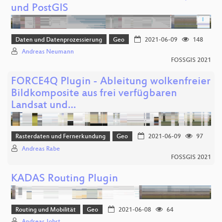
und PostGIS
Daten und Datenprozessierung
Geo
2021-06-09
148
Andreas Neumann
FOSSGIS 2021
FORCE4Q Plugin - Ableitung wolkenfreier
Bildkomposite aus frei verfügbaren
Landsat und…
Rasterdaten und Fernerkundung
Geo
2021-06-09
97
Andreas Rabe
FOSSGIS 2021
KADAS Routing Plugin
Routing und Mobilität
Geo
2021-06-08
64