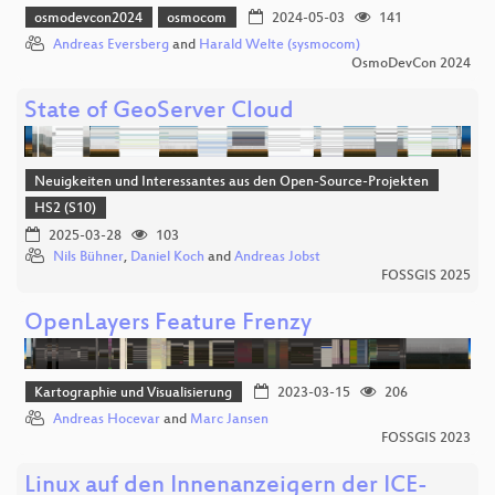
osmodevcon2024
osmocom
2024-05-03
141
Andreas Eversberg
and
Harald Welte (sysmocom)
OsmoDevCon 2024
State of GeoServer Cloud
Neuigkeiten und Interessantes aus den Open-Source-Projekten
HS2 (S10)
2025-03-28
103
Nils Bühner
,
Daniel Koch
and
Andreas Jobst
FOSSGIS 2025
OpenLayers Feature Frenzy
Kartographie und Visualisierung
2023-03-15
206
Andreas Hocevar
and
Marc Jansen
FOSSGIS 2023
Linux auf den Innenanzeigern der ICE-