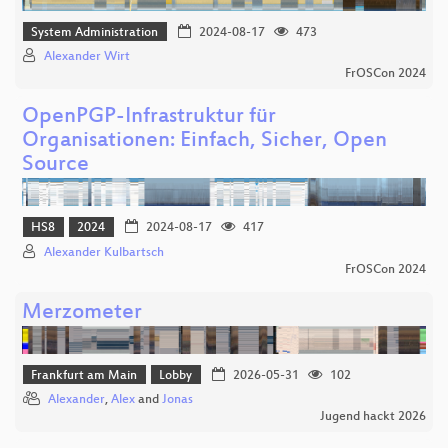
System Administration
2024-08-17
473
Alexander Wirt
FrOSCon 2024
OpenPGP-Infrastruktur für
Organisationen: Einfach, Sicher, Open
Source
HS8
2024
2024-08-17
417
Alexander Kulbartsch
FrOSCon 2024
Merzometer
Frankfurt am Main
Lobby
2026-05-31
102
Alexander
,
Alex
and
Jonas
Jugend hackt 2026