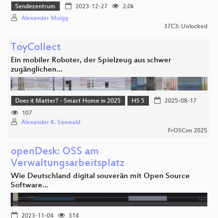
Sendezentrum
2023-12-27
2.0k
Alexander Muigg
37C3: Unlocked
ToyCollect
Ein mobiler Roboter, der Spielzeug aus schwer
zugänglichen…
Does it Matter? - Smart Home in 2025
HS 5
2025-08-17
107
Alexander K. Seewald
FrOSCon 2025
openDesk: OSS am
Verwaltungsarbeitsplatz
Wie Deutschland digital souverän mit Open Source
Software…
2023-11-04
314