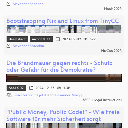
Alexander Schaber
Nook 2023
Bootstrapping Nix and Linux from TinyCC
darmstadt
nixcon2023
2023-09-09
522
Alexander Sosedkin
NixCon 2023
Die Brandmauer gegen rechts - Schutz
oder Gefahr für die Demokratie?
Saal X 07
2024-12-27
1.3k
unsösterreichts.jetzt
and
Alexander Muigg
38C3: Illegal Instructions
"Public Money, Public Code!" - Wie Freie
Software für mehr Sicherheit sorgt