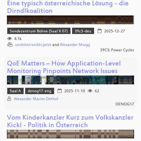
Eine typisch österreichische Lösung - die
Dirndlkoalition
Sendezentrum Bühne (Saal X 07)
39c3-deu
2025-12-27
4.1k
unsösterreichts.jetzt
and
Alexander Muigg
39C3: Power Cycles
QoE Matters – How Application-Level
Monitoring Pinpoints Network Issues
Saal A
denog17-eng
2025-11-10
62
Alexander Martin Dethof
DENOG17
Vom Kinderkanzler Kurz zum Volkskanzler
Kickl - Politik in Österreich