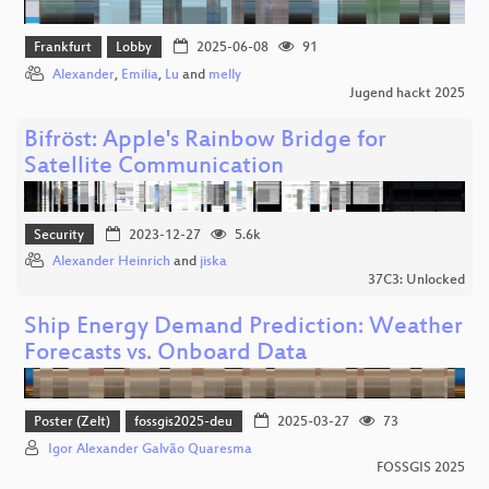
Frankfurt
Lobby
2025-06-08
91
Alexander
,
Emilia
,
Lu
and
melly
Jugend hackt 2025
Bifröst: Apple's Rainbow Bridge for
Satellite Communication
Security
2023-12-27
5.6k
Alexander Heinrich
and
jiska
37C3: Unlocked
Ship Energy Demand Prediction: Weather
Forecasts vs. Onboard Data
Poster (Zelt)
fossgis2025-deu
2025-03-27
73
Igor Alexander Galvão Quaresma
FOSSGIS 2025