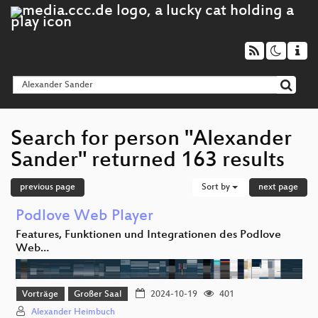
Search for person "Alexander
Sander" returned 163 results
previous page
Sort by
next page
Podlove Web Player
Features, Funktionen und Integrationen des Podlove
Web…
Vorträge
Großer Saal
2024-10-19
401
Alexander Heimbuch