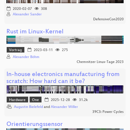
2020-02-07
308
Alexander Sander
DefensiveCon2020
Rust im Linux-Kernel
Vortrag
2023-03-11
275
Alexander Böhm
Chemnitzer Linux-Tage 2023
In-house electronics manufacturing from
scratch: How hard can it be?
Hardware
One
2025-12-28
31.2k
Augustin Bielefeld
and
Alexander Willer
39C3: Power Cycles
Orientierungssensor