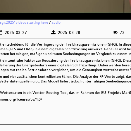
ssgis2025' videos starting here
/
audio
2025-03-27
2025-03-28
73
ist entscheidend für die Verringerung der Treibhausgasemissionen (GHG). In dieser
 (GFS und ERA5) in einem digitalen Schiffszwilling auswirkt. Genauer wird beo
torien bei ruhigen, mäßigen und rauen Seebedingungen im Vergleich zu einem in B
ist ein zentraler Faktor zur Reduzierung der Treibhausgasemissionen (GHG). Diese
lierung des Energiebedarfs eines digitalen Schiffszwillings. Dabei werden bere
ungen mit realen Betriebsdaten verglichen, um die Genauigkeit wetterbasierter
 und vier zusätzlichen kontrollierten Fällen. Die Analyse der R²-Werte zeigt, da
Wetterdatenquellen gibt. Das Modell liefert jedoch unter ruhigen Seebedingung
von Wetterdaten in ein Wetter-Routing-Tool, das im Rahmen des EU-Projekts Mar
mmons.org/licenses/by/4.0/