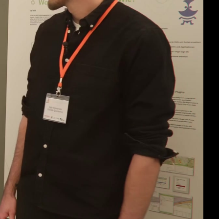
deu 1080p (mp4)
deu 1080p (webm)
deu 576p (mp4)