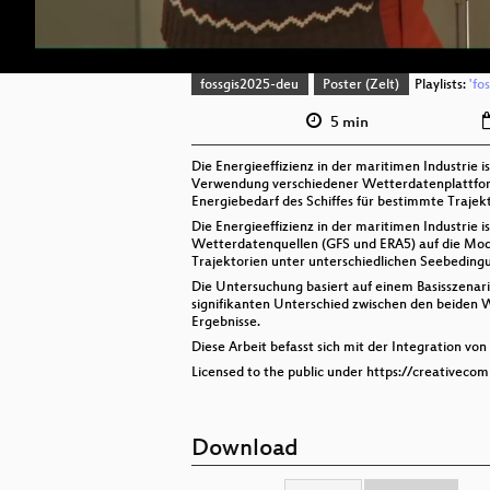
fossgis2025-deu
Poster (Zelt)
Playlists:
'fo
5 min
Die Energieeffizienz in der maritimen Industrie 
Verwendung verschiedener Wetterdatenplattformen
Energiebedarf des Schiffes für bestimmte Trajek
Die Energieeffizienz in der maritimen Industrie 
Wetterdatenquellen (GFS und ERA5) auf die Model
Trajektorien unter unterschiedlichen Seebeding
Die Untersuchung basiert auf einem Basisszenario
signifikanten Unterschied zwischen den beiden 
Ergebnisse.
Diese Arbeit befasst sich mit der Integration 
Licensed to the public under https://creativeco
Download