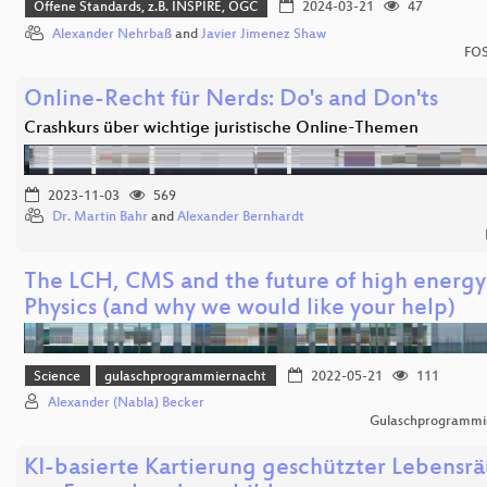
Offene Standards, z.B. INSPIRE, OGC
2024-03-21
47
Alexander Nehrbaß
and
Javier Jimenez Shaw
FOS
Online-Recht für Nerds: Do's and Don'ts
Crashkurs über wichtige juristische Online-Themen
2023-11-03
569
Dr. Martin Bahr
and
Alexander Bernhardt
The LCH, CMS and the future of high energy
Physics (and why we would like your help)
Science
gulaschprogrammiernacht
2022-05-21
111
Alexander (Nabla) Becker
Gulaschprogrammi
KI-basierte Kartierung geschützter Lebensr