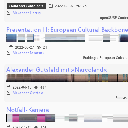
Cloud and Containers
2022-06-02
25
Alexander Herzig
openSUSE Confe
Presentation III: European Cultural Backbon
2022-05-27
24
Alexander Baratsits
Building a European Cultur
Alexander Gutsfeld mit »Narcoland«
2022-04-15
487
Alexander Gutsfeld
Podcas
Notfall-Kamera
2023-11-19
1.5k