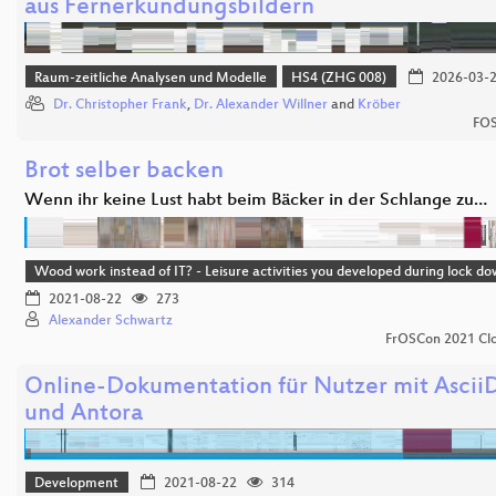
aus Fernerkundungsbildern
Raum-zeitliche Analysen und Modelle
HS4 (ZHG 008)
2026-03-
Dr. Christopher Frank
,
Dr. Alexander Willner
and
Kröber
FOS
Brot selber backen
Wenn ihr keine Lust habt beim Bäcker in der Schlange zu…
Wood work instead of IT? - Leisure activities you developed during lock d
2021-08-22
273
Alexander Schwartz
FrOSCon 2021 Clo
Online-Dokumentation für Nutzer mit Ascii
und Antora
Development
2021-08-22
314