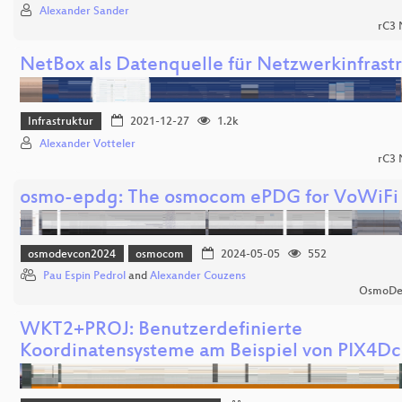
Alexander Sander
rC3
NetBox als Datenquelle für Netzwerkinfrast
Infrastruktur
2021-12-27
1.2k
Alexander Votteler
rC3
osmo-epdg: The osmocom ePDG for VoWiFi
osmodevcon2024
osmocom
2024-05-05
552
Pau Espin Pedrol
and
Alexander Couzens
OsmoDe
WKT2+PROJ: Benutzerdefinierte
Koordinatensysteme am Beispiel von PIX4Dc