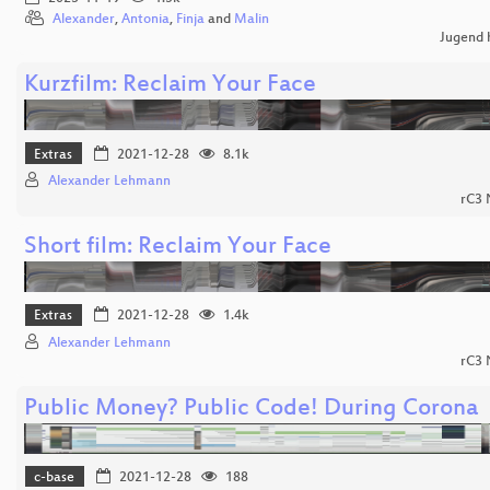
Alexander
,
Antonia
,
Finja
and
Malin
Jugend 
Kurzfilm: Reclaim Your Face
Extras
2021-12-28
8.1k
Alexander Lehmann
rC3
Short film: Reclaim Your Face
Extras
2021-12-28
1.4k
Alexander Lehmann
rC3
Public Money? Public Code! During Corona
c-base
2021-12-28
188