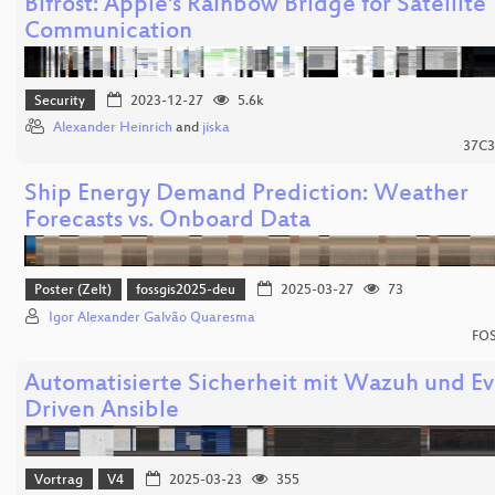
Bifröst: Apple's Rainbow Bridge for Satellite
Communication
Security
2023-12-27
5.6k
Alexander Heinrich
and
jiska
37C3
Ship Energy Demand Prediction: Weather
Forecasts vs. Onboard Data
Poster (Zelt)
fossgis2025-deu
2025-03-27
73
Igor Alexander Galvão Quaresma
FOS
Automatisierte Sicherheit mit Wazuh und Ev
Driven Ansible
Vortrag
V4
2025-03-23
355