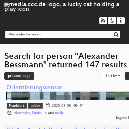
Search for person "Alexander
Bessmann" returned 147 results
previous page
Sort by
Orientierungssensor
Frankfurt
Lobby
2025-06-08
91
Alexander
,
Emilia
,
Lu
and
melly
Jugend 