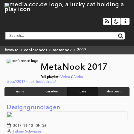
browse
conferences
metanook
2017
MetaNook 2017
Full playlist:
Video
/
Audio
https://2017.nook-luebeck.de/
name
duration
date
view count
Designgrundlagen
2017-11-10
56
Fabian Schwarze