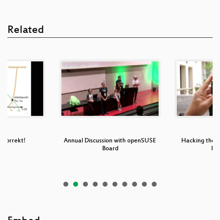
Related
nkorrekt!
Annual Discussion with openSUSE
Hacking the 
Board
Iri