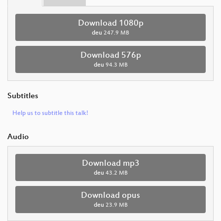
Download 1080p
deu
247.9 MB
Download 576p
deu
94.3 MB
Subtitles
Help us to subtitle this talk!
Audio
Download mp3
deu
43.2 MB
Download opus
deu
23.9 MB