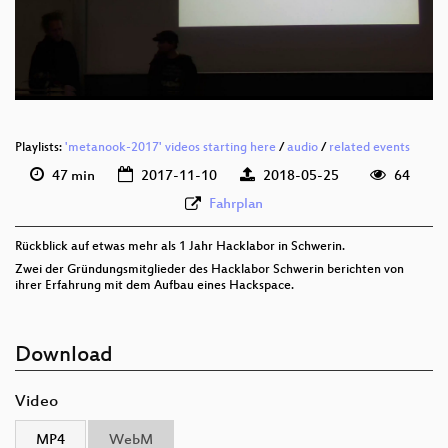
deu 576p (mp4)
deu 576p (webm)
Playlists:
'metanook-2017' videos starting here
/
audio
/
related events
47 min
2017-11-10
2018-05-25
64
Fahrplan
Rückblick auf etwas mehr als 1 Jahr Hacklabor in Schwerin.
Zwei der Gründungsmitglieder des Hacklabor Schwerin berichten von
ihrer Erfahrung mit dem Aufbau eines Hackspace.
Download
Video
MP4
WebM