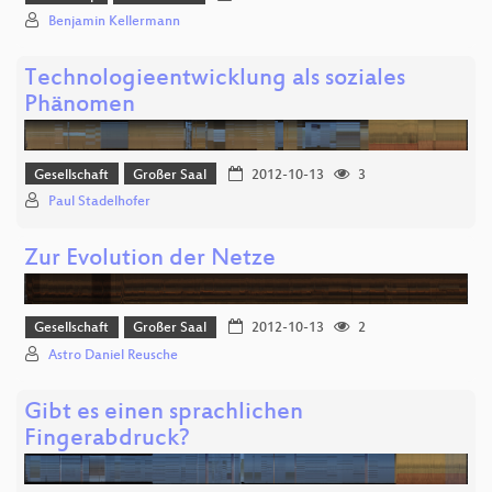
Benjamin Kellermann
Technologieentwicklung als soziales
Phänomen
Gesellschaft
Großer Saal
2012-10-13
3
Paul Stadelhofer
Zur Evolution der Netze
Gesellschaft
Großer Saal
2012-10-13
2
Astro Daniel Reusche
Gibt es einen sprachlichen
Fingerabdruck?