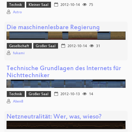
Technik
Kleiner Saal
2012-10-14
75
Astro
Die maschinenlesbare Regierung
Gesellschaft
Großer Saal
2012-10-14
31
fukami
Technische Grundlagen des Internets für
Nichttechniker
Technik
Großer Saal
2012-10-13
14
Alien8
Netzneutralität: Wer, was, wieso?