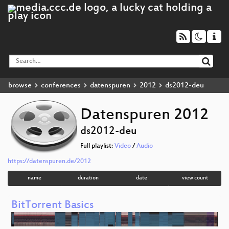
browse
conferences
datenspuren
2012
ds2012-deu
Datenspuren 2012
ds2012-deu
Full playlist:
Video
/
Audio
https://datenspuren.de/2012
name
duration
date
view count
BitTorrent Basics