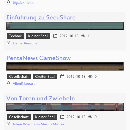
bigalex _john
Einführung zu SecuShare
Technik
Kleiner Saal
2012-10-13
1
Daniel Reusche
PentaNews GameShow
Gesellschaft
Großer Saal
2012-10-13
0
Alien8 koeart
Von Toren und Zwiebeln
Gesellschaft
Kleiner Saal
2012-10-13
0
Julian Wissmann Marius Melzer