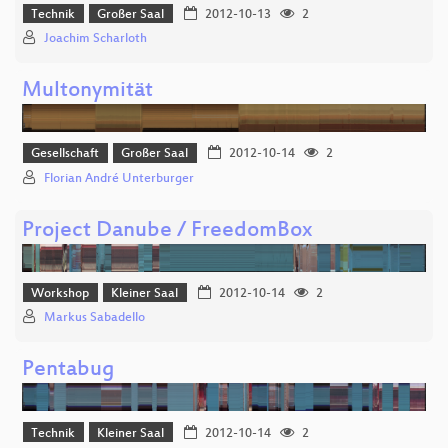
Technik
Großer Saal
2012-10-13
2
Joachim Scharloth
Multonymität
Gesellschaft
Großer Saal
2012-10-14
2
Florian André Unterburger
Project Danube / FreedomBox
Workshop
Kleiner Saal
2012-10-14
2
Markus Sabadello
Pentabug
Technik
Kleiner Saal
2012-10-14
2