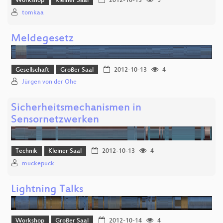
Workshop
Kleiner Saal
2012-10-13
5
tomkaa
Meldegesetz
Gesellschaft
Großer Saal
2012-10-13
4
Jürgen von der Ohe
Sicherheitsmechanismen in
Sensornetzwerken
Technik
Kleiner Saal
2012-10-13
4
muckepuck
Lightning Talks
Workshop
Großer Saal
2012-10-14
4