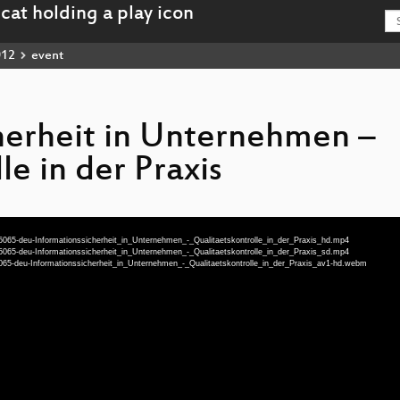
012
event
herheit in Unternehmen –
le in der Praxis
5065-deu-Informationssicherheit_in_Unternehmen_-_Qualitaetskontrolle_in_der_Praxis_hd.mp4
5065-deu-Informationssicherheit_in_Unternehmen_-_Qualitaetskontrolle_in_der_Praxis_sd.mp4
5065-deu-Informationssicherheit_in_Unternehmen_-_Qualitaetskontrolle_in_der_Praxis_av1-hd.webm