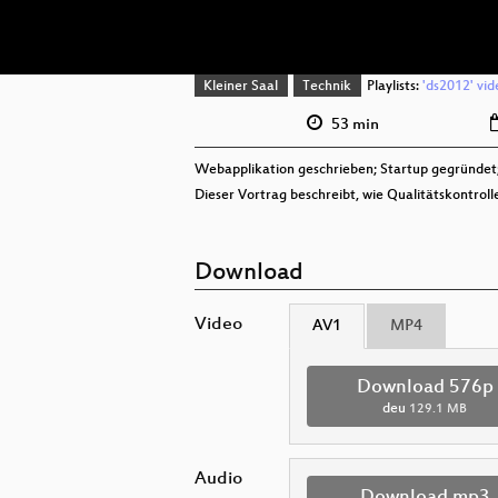
Kleiner Saal
Technik
Playlists:
'ds2012' vid
53 min
Webapplikation geschrieben; Startup gegründe
Dieser Vortrag beschreibt, wie Qualitätskontrol
Download
Video
AV1
MP4
Download 576p
deu
129.1 MB
Audio
Download mp3