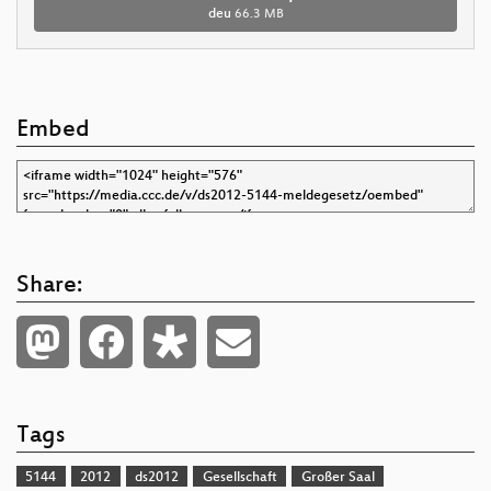
deu
66.3 MB
Embed
Share:
Tags
5144
2012
ds2012
Gesellschaft
Großer Saal