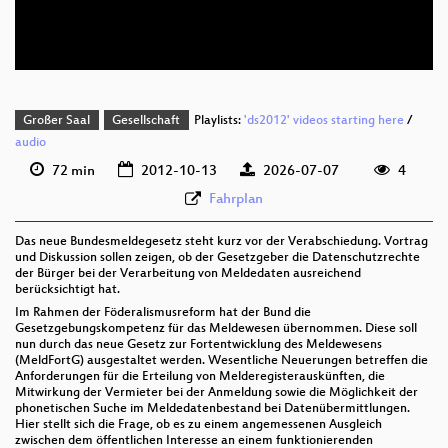
deu 576p (webm;codecs=av01)
Großer Saal
Gesellschaft
Playlists:
'ds2012' videos starting here
/
audio
72 min
2012-10-13
2026-07-07
4
Fahrplan
Das neue Bundesmeldegesetz steht kurz vor der Verabschiedung. Vortrag
und Diskussion sollen zeigen, ob der Gesetzgeber die Datenschutzrechte
der Bürger bei der Verarbeitung von Meldedaten ausreichend
berücksichtigt hat.
Im Rahmen der Föderalismusreform hat der Bund die
Gesetzgebungskompetenz für das Meldewesen übernommen. Diese soll
nun durch das neue Gesetz zur Fortentwicklung des Meldewesens
(MeldFortG) ausgestaltet werden. Wesentliche Neuerungen betreffen die
Anforderungen für die Erteilung von Melderegisterauskünften, die
Mitwirkung der Vermieter bei der Anmeldung sowie die Möglichkeit der
phonetischen Suche im Meldedatenbestand bei Datenübermittlungen.
Hier stellt sich die Frage, ob es zu einem angemessenen Ausgleich
zwischen dem öffentlichen Interesse an einem funktionierenden