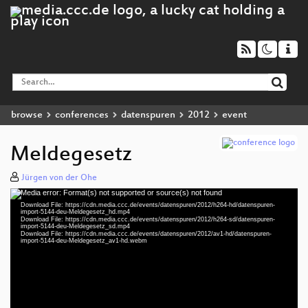
browse
conferences
datenspuren
2012
event
Meldegesetz
Jürgen von der Ohe
Media error: Format(s) not supported or source(s) not found
Video
Download File: https://cdn.media.ccc.de/events/datenspuren/2012/h264-hd/datenspuren-
Player
import-5144-deu-Meldegesetz_hd.mp4
Download File: https://cdn.media.ccc.de/events/datenspuren/2012/h264-sd/datenspuren-
import-5144-deu-Meldegesetz_sd.mp4
Download File: https://cdn.media.ccc.de/events/datenspuren/2012/av1-hd/datenspuren-
import-5144-deu-Meldegesetz_av1-hd.webm
deu 576p (mp4)
deu 576p (mp4)