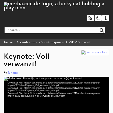
browse
conferences
datenspuren
2012
event
Keynote: Voll
verwanzt!
fukami
Media error: Format(s) not supported or source(s) not found
Video
Download File: https://cdn.media.ccc.de/events/datenspuren/2012/h264-hd/datenspuren-
Player
import-5021-deu-Keynote_Voll_verwanzt_hd.mp4
Download File: https://cdn.media.ccc.de/events/datenspuren/2012/h264-sd/datenspuren-
import-5021-deu-Keynote_Voll_verwanzt_sd.mp4
Download File: https://cdn.media.ccc.de/events/datenspuren/2012/av1-hd/datenspuren-
import-5021-deu-Keynote_Voll_verwanzt_av1-hd.webm
deu 576p (mp4)