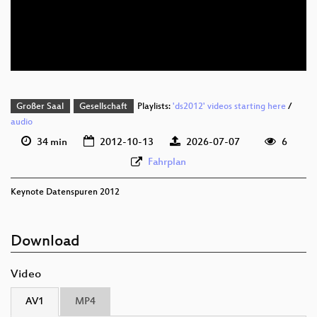
deu 576p (mp4)
deu 576p (webm;codecs=av01)
Großer Saal
Gesellschaft
Playlists:
'ds2012' videos starting here
/
audio
34 min
2012-10-13
2026-07-07
6
Fahrplan
Keynote Datenspuren 2012
Download
Video
AV1
MP4