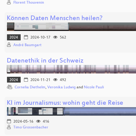
Florent Thouvenin
Können Daten Menschen heilen?
2024
2024-10-17
562
André Baumgart
Datenethik in der Schweiz
2024
2024-11-21
492
Cornelia Diethelm
,
Veronika Ludwig
and
Nicole Pauli
KI im Journalismus: wohin geht die Reise
2024-05-16
416
Timo Grossenbacher