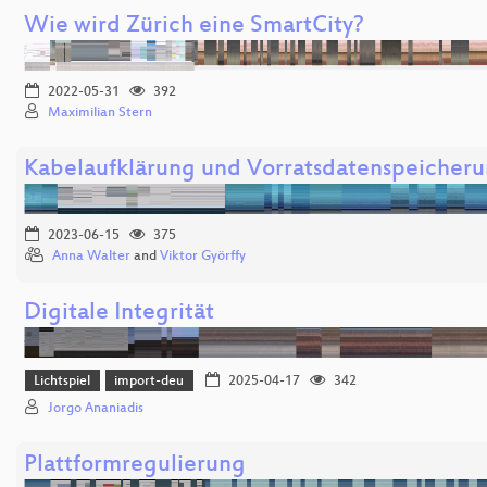
Wie wird Zürich eine SmartCity?
2022-05-31
392
Maximilian Stern
Kabelaufklärung und Vorratsdatenspeicher
2023-06-15
375
Anna Walter
and
Viktor Györffy
Digitale Integrität
Lichtspiel
import-deu
2025-04-17
342
Jorgo Ananiadis
Plattformregulierung