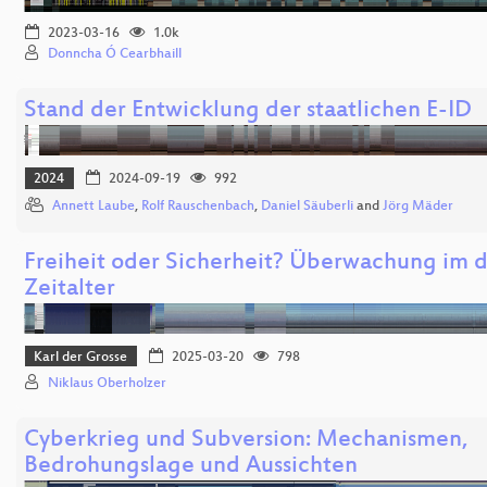
2023-03-16
1.0k
Donncha Ó Cearbhaill
Stand der Entwicklung der staatlichen E-ID
2024
2024-09-19
992
Annett Laube
,
Rolf Rauschenbach
,
Daniel Säuberli
and
Jörg Mäder
Freiheit oder Sicherheit? Überwachung im d
Zeitalter
Karl der Grosse
2025-03-20
798
Niklaus Oberholzer
Cyberkrieg und Subversion: Mechanismen,
Bedrohungslage und Aussichten