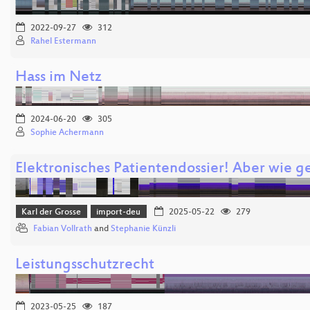
2022-09-27
312
Rahel Estermann
Hass im Netz
2024-06-20
305
Sophie Achermann
Elektronisches Patientendossier! Aber wie g
Karl der Grosse
import-deu
2025-05-22
279
Fabian Vollrath
and
Stephanie Künzli
Leistungsschutzrecht
2023-05-25
187