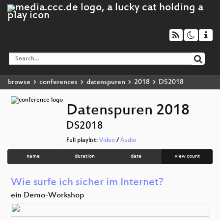
browse
conferences
datenspuren
2018
DS2018
Datenspuren 2018
DS2018
Full playlist:
Video
/
Audio
name
duration
date
view count
Wie surfe ich sicher im Internet?
ein Demo-Workshop