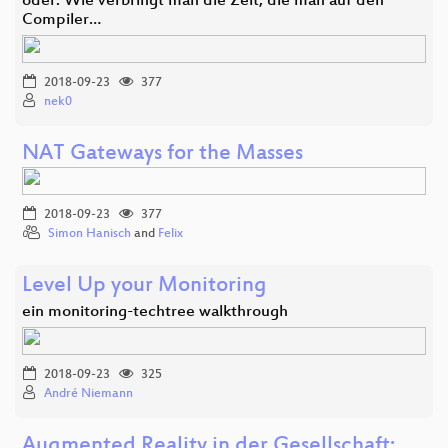
oder: Wie verbringt man die Zeit, die man auf den
Compiler…
2018-09-23
377
nek0
NAT Gateways for the Masses
2018-09-23
377
Simon Hanisch
and
Felix
Level Up your Monitoring
ein monitoring-techtree walkthrough
2018-09-23
325
André Niemann
Augmented Reality in der Gesellschaft: