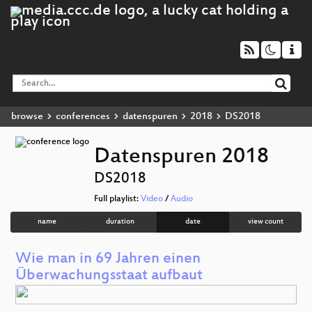
browse
conferences
datenspuren
2018
DS2018
Datenspuren 2018
DS2018
Full playlist:
Video
/
Audio
name
duration
date
view count
Wie man in 69 Jahren einen
Überwachungsstaat aufbaut