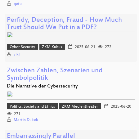
qetu
Perfidy, Deception, Fraud - How Much
Trust Should We Put in a PDF?
Cyber Security
ZKM Kubus
2025-06-21
272
vlkl
Zwischen Zahlen, Szenarien und
Symbolpolitik
Die Narrative der Cybersecurity
Politics, Society and Ethics
ZKM Medientheater
2025-06-20
271
Martin Dukek
Embarrassingly Parallel