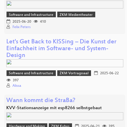
Software and Infrastructure
ZKM Medientheater
2025-06-20
410
Felix Peters
Let's Get Back to KISSing – Die Kunst der
Einfachheit im Software- und System-
Design
Software and Infrastructure
ZKM Vortragssaal
2025-06-22
397
Alissa
Wann kommt die StraBa?
KVV-Stationsanzeige mit esp8266 selbstgebaut
Hardware and Making
ZKM Kubus
2025-06-21
395