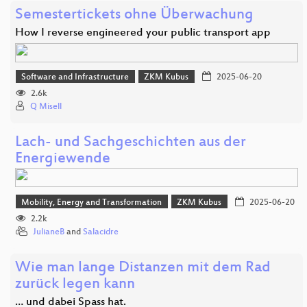
Semestertickets ohne Überwachung
How I reverse engineered your public transport app
Software and Infrastructure
ZKM Kubus
2025-06-20
2.6k
Q Misell
Lach- und Sachgeschichten aus der
Energiewende
Mobility, Energy and Transformation
ZKM Kubus
2025-06-20
2.2k
JulianeB
and
Salacidre
Wie man lange Distanzen mit dem Rad
zurück legen kann
… und dabei Spass hat.