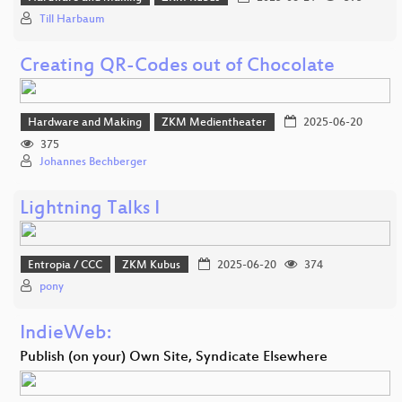
Till Harbaum
Creating QR-Codes out of Chocolate
Hardware and Making
ZKM Medientheater
2025-06-20
375
Johannes Bechberger
Lightning Talks I
Entropia / CCC
ZKM Kubus
2025-06-20
374
pony
IndieWeb:
Publish (on your) Own Site, Syndicate Elsewhere