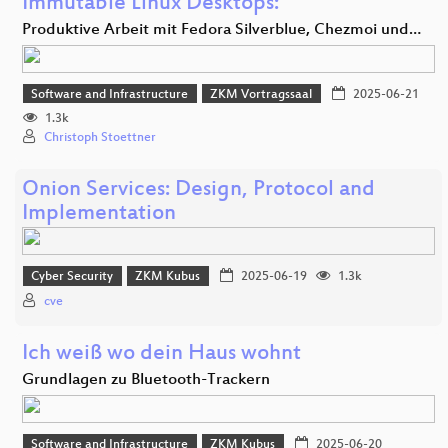
Immutable Linux Desktops:
Produktive Arbeit mit Fedora Silverblue, Chezmoi und…
Software and Infrastructure
ZKM Vortragssaal
2025-06-21
1.3k
Christoph Stoettner
Onion Services: Design, Protocol and
Implementation
Cyber Security
ZKM Kubus
2025-06-19
1.3k
cve
Ich weiß wo dein Haus wohnt
Grundlagen zu Bluetooth-Trackern
Software and Infrastructure
ZKM Kubus
2025-06-20