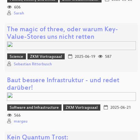
606
Sarah
The magic of three, oder warum Key-
Value-Stores uns nicht retten
Science
ZKM Vortragssaal
2025-06-19
587
Sebastian Ritterbusch
Baut bessere Infrastruktur - und redet
darüber!
Software and Infrastructure
ZKM Vortragssaal
2025-06-21
566
margau
Kein Quantum Trost: