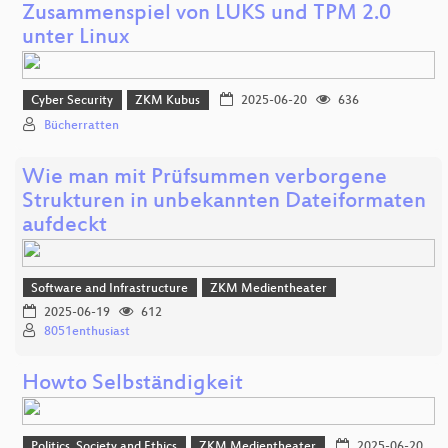
Zusammenspiel von LUKS und TPM 2.0
unter Linux
Cyber Security
ZKM Kubus
2025-06-20
636
Bücherratten
Wie man mit Prüfsummen verborgene
Strukturen in unbekannten Dateiformaten
aufdeckt
Software and Infrastructure
ZKM Medientheater
2025-06-19
612
8051enthusiast
Howto Selbständigkeit
Politics, Society and Ethics
ZKM Medientheater
2025-06-20