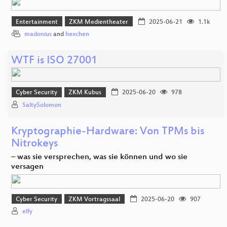
Entertainment
ZKM Medientheater
2025-06-21
1.1k
madonius
and
hexchen
WTF is ISO 27001
Cyber Security
ZKM Kubus
2025-06-20
978
SaltySolomon
Kryptographie-Hardware: Von TPMs bis
Nitrokeys
– was sie versprechen, was sie können und wo sie
versagen
Cyber Security
ZKM Vortragssaal
2025-06-20
907
elfy