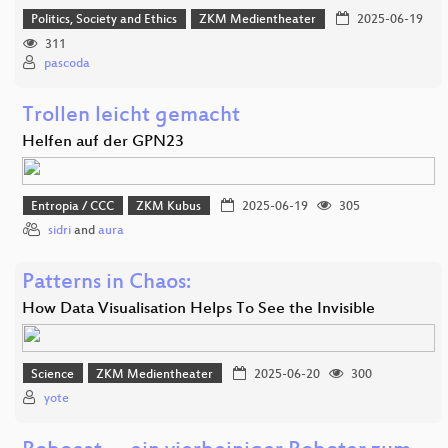
Politics, Society and Ethics
ZKM Medientheater
2025-06-19
311
pascoda
Trollen leicht gemacht
Helfen auf der GPN23
Entropia / CCC
ZKM Kubus
2025-06-19
305
sidri
and
aura
Patterns in Chaos:
How Data Visualisation Helps To See the Invisible
Science
ZKM Medientheater
2025-06-20
300
yote