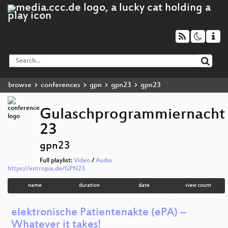
browse
conferences
gpn
gpn23
gpn23
Gulaschprogrammiernacht
23
gpn23
Full playlist:
Video
/
Audio
https://entropia.de/GPN23
name
duration
date
view count
elektronische Patientenakte (ePA) –
Whatever it takes!