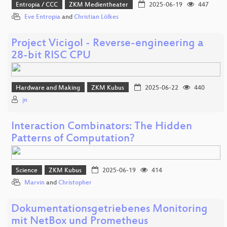
Entropia / CCC
ZKM Medientheater
2025-06-19
447
Eve Entropia
and
Christian Lölkes
Project Vicigol - Reverse-engineering a
28-bit RISC CPU
Hardware and Making
ZKM Kubus
2025-06-22
440
jn
Interaction Combinators: The Hidden
Patterns of Computation?
Science
ZKM Kubus
2025-06-19
414
Marvin
and
Christopher
Dokumentationsgetriebenes Monitoring
mit NetBox und Prometheus