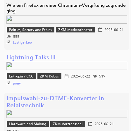
Wie ein Firefox an einer Chromium-Vergiftung zugrunde
ging
Politics, Society and Ethics
ZKM Medientheater
2025-06-21
555
LustigerLeo
Lightning Talks III
Entropia / CCC
ZKM Kubus
2025-06-22
519
pony
Impulswahl-zu-DTMF-Konverter in
Relaistechnik
Hardware and Making
ZKM Vortragssaal
2025-06-21