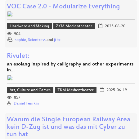
VOC Case 2.0 - Modularize Everything
Hardware and Making
ZKM Medientheater
2025-06-20
904
sophie
,
Scientress
and
jtbx
Rivulet:
an esolang inspired by calligraphy and other experiments
in…
Art, Culture and Games
ZKM Medientheater
2025-06-19
857
Daniel Temkin
Warum die Single European Railway Area
kein D-Zug ist und was das mit Cyber zu
tun hat