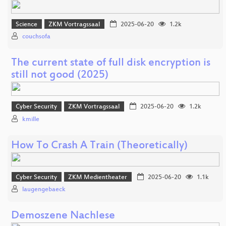
Science
ZKM Vortragssaal
2025-06-20
1.2k
couchsofa
The current state of full disk encryption is
still not good (2025)
Cyber Security
ZKM Vortragssaal
2025-06-20
1.2k
kmille
How To Crash A Train (Theoretically)
Cyber Security
ZKM Medientheater
2025-06-20
1.1k
laugengebaeck
Demoszene Nachlese