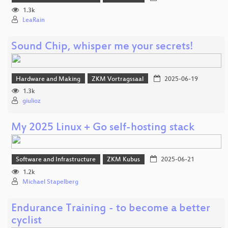
1.3k
LeaRain
Sound Chip, whisper me your secrets!
Hardware and Making
ZKM Vortragssaal
2025-06-19
1.3k
giulioz
My 2025 Linux + Go self-hosting stack
Software and Infrastructure
ZKM Kubus
2025-06-21
1.2k
Michael Stapelberg
Endurance Training - to become a better
cyclist