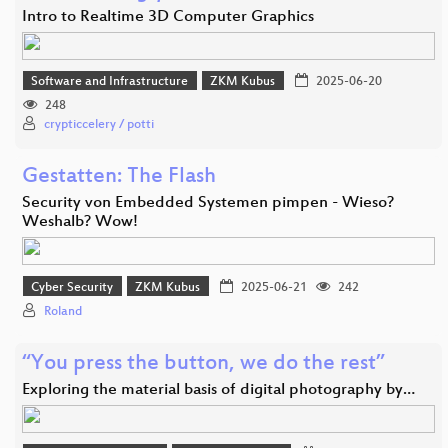
Intro to Realtime 3D Computer Graphics
Software and Infrastructure
ZKM Kubus
2025-06-20
248
crypticcelery / potti
Gestatten: The Flash
Security von Embedded Systemen pimpen - Wieso?
Weshalb? Wow!
Cyber Security
ZKM Kubus
2025-06-21
242
Roland
“You press the button, we do the rest”
Exploring the material basis of digital photography by…