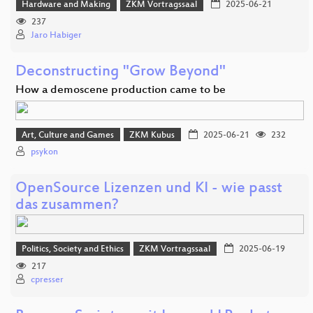
Hardware and Making
ZKM Vortragssaal
2025-06-21
237
Jaro Habiger
Deconstructing "Grow Beyond"
How a demoscene production came to be
Art, Culture and Games
ZKM Kubus
2025-06-21
232
psykon
OpenSource Lizenzen und KI - wie passt
das zusammen?
Politics, Society and Ethics
ZKM Vortragssaal
2025-06-19
217
cpresser