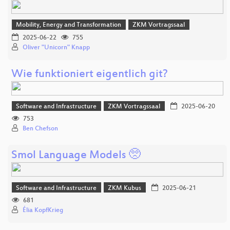
Mobility, Energy and Transformation
ZKM Vortragssaal
2025-06-22
755
Oliver "Unicorn" Knapp
Wie funktioniert eigentlich git?
Software and Infrastructure
ZKM Vortragssaal
2025-06-20
753
Ben Chefson
Smol Language Models 🥺
Software and Infrastructure
ZKM Kubus
2025-06-21
681
Élia KopfKrieg