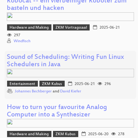
Robocat -- ein vierbeiniger Roboter zum
basteln und hacken
Hardware and Making
ZKM Vortragssaal
2025-06-21
297
Windfisch
Sound of Scheduling: Writing Fun Linux
Schedulers in Java
Entertainment
ZKM Kubus
2025-06-21
296
Johannes Bechberger
and
David Kiefer
How to turn your favourite Analog
Computer into a Synthesizer
Hardware and Making
ZKM Kubus
2025-06-20
278