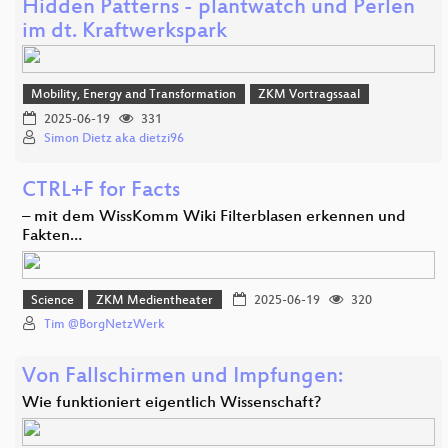
Hidden Patterns - plantwatch und Perlen
im dt. Kraftwerkspark
Mobility, Energy and Transformation
ZKM Vortragssaal
2025-06-19
331
Simon Dietz aka dietzi96
CTRL+F for Facts
– mit dem WissKomm Wiki Filterblasen erkennen und
Fakten…
Science
ZKM Medientheater
2025-06-19
320
Tim @BorgNetzWerk
Von Fallschirmen und Impfungen:
Wie funktioniert eigentlich Wissenschaft?