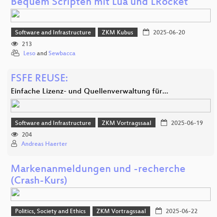
Bequem Scripten mit Lua und LRocket
Software and Infrastructure
ZKM Kubus
2025-06-20
213
Leso
and
Sewbacca
FSFE REUSE:
Einfache Lizenz- und Quellenverwaltung für…
Software and Infrastructure
ZKM Vortragssaal
2025-06-19
204
Andreas Haerter
Markenanmeldungen und -recherche
(Crash-Kurs)
Politics, Society and Ethics
ZKM Vortragssaal
2025-06-22