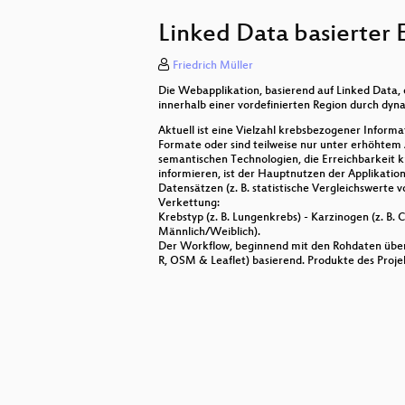
con4gis - spontanes vom GIS Bau
Linked Data basierter 
Indoor Routing in Gebäuden des ö
Friedrich Müller
Projekt Umweltzone
Die Webapplikation, basierend auf Linked Data,
deegree Anwendertreffen
innerhalb einer vordefinierten Region durch dyn
Aktuell ist eine Vielzahl krebsbezogener Informa
Öffentliche Projekte und Open So
Formate oder sind teilweise nur unter erhöhtem
semantischen Technologien, die Erreichbarkeit
informieren, ist der Hauptnutzen der Applikatio
Vector Tiles
Datensätzen (z. B. statistische Vergleichswerte v
Verkettung:
Erfahrungen mit Sensor Web-An
Krebstyp (z. B. Lungenkrebs) - Karzinogen (z. B. C
Männlich/Weiblich).
OSM Lightning Talks
Der Workflow, beginnend mit den Rohdaten über 
R, OSM & Leaflet) basierend. Produkte des Proj
Mapbender3 für den einfachen A
Die neue WebGL-basierte Plattfor
GeoCouch
Prokitektura: prozedurale realist