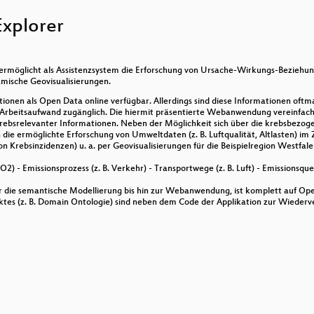
kasten
Explorer
ffentlichen Verkehrs auf Basis von OpenStreetMap Daten
 ermöglicht als Assistenzsystem die Erforschung von Ursache-Wirkungs-Bezieh
amische Geovisualisierungen.
tionen als Open Data online verfügbar. Allerdings sind diese Informationen oftma
urce
 Arbeitsaufwand zugänglich. Die hiermit präsentierte Webanwendung vereinfacht
 krebsrelevanter Informationen. Neben der Möglichkeit sich über die krebsbez
n die ermöglichte Erforschung von Umweltdaten (z. B. Luftqualität, Altlasten)
on Krebsinzidenzen) u. a. per Geovisualisierungen für die Beispielregion Westfale
wendungen
O2) - Emissionsprozess (z. B. Verkehr) - Transportwege (z. B. Luft) - Emissionsquell
die semantische Modellierung bis hin zur Webanwendung, ist komplett auf Open
ektes (z. B. Domain Ontologie) sind neben dem Code der Applikation zur Wieder
ufbau von WebGIS Anwendungen
m für OSM-3D
ische 3D Gebäude und Städte