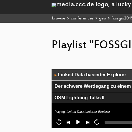
browse
conferences
geo
fossgis201
Playlist "FOSSG
Audio
Linked Data basierter Explorer
▶
Player
Der schwere Werdegang zu einem
OSM Lightning Talks II
Das audiovisuelle Erbe der OSGeo
Playing:
Linked Data basierter Explorer
Neues zu BRouter