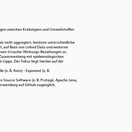
keys
to
increase
or
decrease
volume.
ungen zwischen Krebstypen und Umweltstoffen
ls nicht aggregiert, besitzen unterschiedliche
, auf Basis von Linked Data und weiteren
ogenen Ursache-Wirkungs-Beziehungen zu
 im Zusammenhang mit epidemiologischen
n-Lippe. Der Fokus liegt hierbei auf der
e (z. B. Auto) - Exponent (z. B.
 Source Software (z. B. Protegé, Apache Jena,
verwendung auf Github zugänglich.