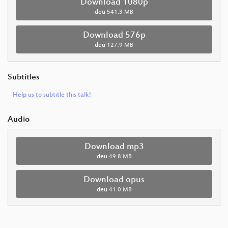
Download 1080p
deu
541.3 MB
Download 576p
deu
127.9 MB
Subtitles
Help us to subtitle this talk!
Audio
Download mp3
deu
49.8 MB
Download opus
deu
41.0 MB