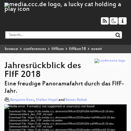
browse
conferences
fiffkon
fiffkon18
event
Jahresrückblick des
FIfF 2018
Eine freudige Panoramafahrt durch das FIfF-
Jahr.
Benjamin Kees
,
Stefan Hügel
and
Rainer Rehak
Media error: Format(s) not supported or source(s) not found
Video
Download File: https://cdn.media.ccc.de/events/fiffkon/2018/h264-hd/fiffkon18-19-deu-
Player
Jahresrueckblick_des_FIfF_hd.mp4
Download File: https://cdn.media.ccc.de/events/fiffkon/2018/webm-hd/fiffkon18-19-deu-
Jahresrueckblick_des_FIfF_webm-hd.webm
Download File: https://cdn.media.ccc.de/events/fiffkon/2018/h264-sd/fiffkon18-19-deu-
Jahresrueckblick_des_FIfF_sd.mp4
Download File: https://cdn.media.ccc.de/events/fiffkon/2018/webm-sd/fiffkon18-19-deu-