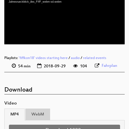
deu 1080p (mp4)
Jahresrueckblick_des_FIfF_webm-sd.webm
deu 1080p (webm)
deu 576p (mp4)
deu 576p (webm)
Playlists:
'fiffkon18' videos starting here
/
audio
/
related events
Fahrplan
54 min
2018-09-29
104
Download
Video
MP4
WebM