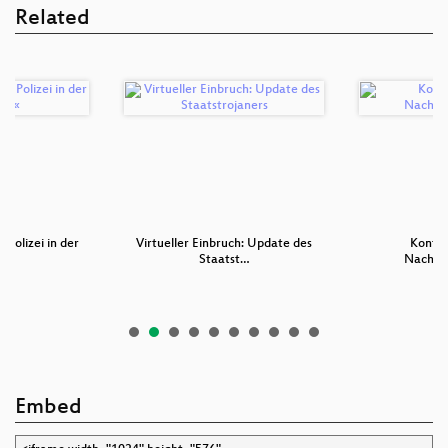
Related
 Polizei in der
Virtueller Einbruch: Update des
Kontro
u…
Staatst…
Nachric
Embed