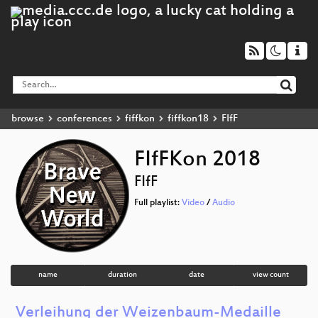
browse
conferences
fiffkon
fiffkon18
FIfF
FIfFKon 2018
FIfF
Full playlist:
Video
/
Audio
name
duration
date
view count
Verleihung der Weizenbaum-Medaille