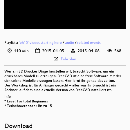
eng 576p (mp4)
eng 576p (webm)
Playlists:
'eh15' videos starting here
/
audio
/
related events
110 min
2015-04-05
2015-04-06
568
Fahrplan
Wer am 3D Drucker Dinge herstellen will, braucht Software, um ein
druckbares Modell zu erzeugen. FreeCAD ist eine freie Software mit der
sich solche Modelle erzeugen lassen. Hier lernt ihr genau das zu tun.
Der Workshop ist für Anfänger gedacht – alles was ihr braucht ist ein
Rechner, auf dem eine aktuelle Version von FreeCAD installiert ist.
Info
* Level: For total Beginners
* Teilnehmeranzahl: Bis zu 15
Download