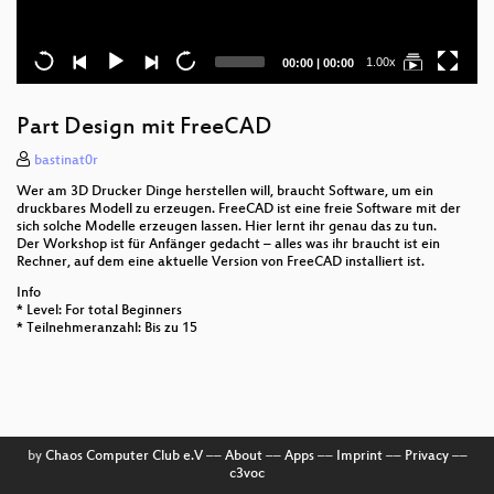
Current
Total
1.00x
00:00
|
00:00
time
duration
Part Design mit FreeCAD
bastinat0r
Wer am 3D Drucker Dinge herstellen will, braucht Software, um ein
druckbares Modell zu erzeugen. FreeCAD ist eine freie Software mit der
sich solche Modelle erzeugen lassen. Hier lernt ihr genau das zu tun.
Der Workshop ist für Anfänger gedacht – alles was ihr braucht ist ein
Rechner, auf dem eine aktuelle Version von FreeCAD installiert ist.
Info
* Level: For total Beginners
* Teilnehmeranzahl: Bis zu 15
by
Chaos Computer Club e.V
––
About
––
Apps
––
Imprint
––
Privacy
––
c3voc