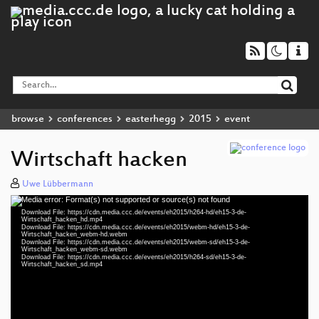
browse
conferences
easterhegg
2015
event
Wirtschaft hacken
Uwe Lübbermann
Media error: Format(s) not supported or source(s) not found
Video
Download File: https://cdn.media.ccc.de/events/eh2015/h264-hd/eh15-3-de-
Player
Wirtschaft_hacken_hd.mp4
Download File: https://cdn.media.ccc.de/events/eh2015/webm-hd/eh15-3-de-
Wirtschaft_hacken_webm-hd.webm
Download File: https://cdn.media.ccc.de/events/eh2015/webm-sd/eh15-3-de-
Wirtschaft_hacken_webm-sd.webm
Download File: https://cdn.media.ccc.de/events/eh2015/h264-sd/eh15-3-de-
eng 1080p (mp4)
Wirtschaft_hacken_sd.mp4
eng 1080p (webm)
eng 576p (webm)