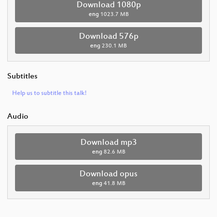
Download 1080p
eng
1023.7 MB
Download 576p
eng
230.1 MB
Subtitles
Help us to subtitle this talk!
Audio
Download mp3
eng
82.6 MB
Download opus
eng
41.8 MB