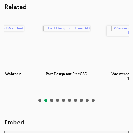
Related
und Wahrheit
Part Design mit FreeCAD
Wie werden 
18.
Embed