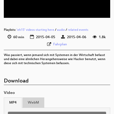
eng 576p (mp4)
Playlists:
'eh15' videos starting here
/
audio
/
related events
60 min
2015-04-05
2015-04-06
1.8k
Fahrplan
Was passiert, wenn jemand sich mit Systemen in der Wirtschaft befasst
und dabei eine ähnlichen Herangehensweise wie Hacker benutzt, wenn
diese sich mit technischen Systemen befassen.
Download
Video
MP4
WebM