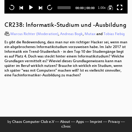
Current
Total
1.00x
00:00
|
00:00
time
duration
CR238: Informatik-Studium und -Ausbildung
Marcus Richter (Moderation)
,
Andreas Bogk
,
Mutax
and
Tobias Fiebig
Es gibt die Redewendung, dass man nur ein richtiger Hacker sei, wenn man
ein abgebrochenes Informatikstudium vorzuweisen habe. Im Jahr 2017 ist
Informatik ein Trend-Studienfach - in den Top 10 der Studiengänge liegt
es auf Platz 4. Doch was steckt hinter einem Informatikstudium? Welche
Grundlagen vermittelt es? Wieviel dieses Grundlagenwissens kann man
später im Beruf wirklich nutzen? Brauche ich wirklich ein Studium, wenn
ich später "was mit Computern" machen will? Ist es vielleicht sinnvoller,
eine Fachinformatiker-Ausbildung zu machen?
by
Chaos Computer Club e.V
––
About
––
Apps
––
Imprint
––
Privacy
––
c3voc