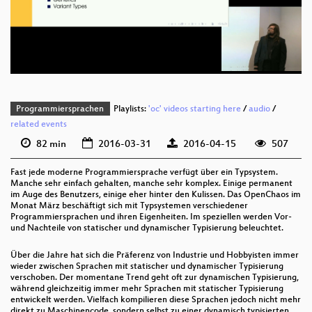
deu 1080p (mp4)
deu 1080p (webm)
Programmiersprachen
Playlists:
'oc' videos starting here
/
audio
/
related events
82 min
2016-03-31
2016-04-15
507
Fast jede moderne Programmiersprache verfügt über ein Typsystem.
Manche sehr einfach gehalten, manche sehr komplex. Einige permanent
im Auge des Benutzers, einige eher hinter den Kulissen. Das OpenChaos im
Monat März beschäftigt sich mit Typsystemen verschiedener
Programmiersprachen und ihren Eigenheiten. Im speziellen werden Vor‐
und Nachteile von statischer und dynamischer Typisierung beleuchtet.
Über die Jahre hat sich die Präferenz von Industrie und Hobbyisten immer
wieder zwischen Sprachen mit statischer und dynamischer Typisierung
verschoben. Der momentane Trend geht oft zur dynamischen Typisierung,
während gleichzeitig immer mehr Sprachen mit statischer Typisierung
entwickelt werden. Vielfach kompilieren diese Sprachen jedoch nicht mehr
direkt zu Maschinencode, sondern selbst zu einer dynamisch typisierten