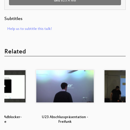
deu
823.4 MB
Subtitles
Help us to subtitle this talk!
Related
er Adblocker-
U23 Abschlusspräsentation -
U
Zone
Freifunk