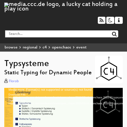
browse
regional
c4
openchaos
event
Typsysteme
Static Typing for Dynamic People
Florob
Media error: Format(s) not supported or source(s) not found
Video
Download File:
Player
https://cdn.media.ccc.de/contributors/koeln/open_chaos/2016/03/c4.openchaos.2016.03.typsystem
Download File:
https://cdn.media.ccc.de/contributors/koeln/open_chaos/2016/03/c4.openchaos.2016.03.typsyste