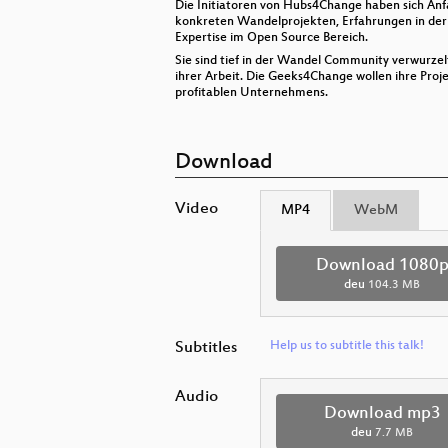
Die Initiatoren von Hubs4Change haben sich Anfa
konkreten Wandelprojekten, Erfahrungen in der
Expertise im Open Source Bereich.
Sie sind tief in der Wandel Community verwurzel
ihrer Arbeit. Die Geeks4Change wollen ihre Pro
profitablen Unternehmens.
Download
Video
MP4
WebM
Download 1080
deu
104.3 MB
Subtitles
Help us to subtitle this talk!
Audio
Download mp3
deu
7.7 MB