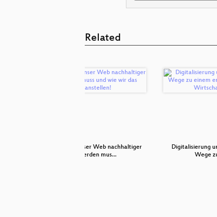
Related
LoRaWAN
Warum unser Web nachhaltiger
Digitalisierung 
werden mus…
Wege z