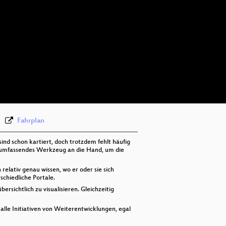
deu 1080p (mp4)
deu 1080p (webm)
deu 576p (mp4)
deu 576p (webm)
Fahrplan
ind schon kartiert, doch trotzdem fehlt häufig
n umfassendes Werkzeug an die Hand, um die
relativ genau wissen, wo er oder sie sich
schiedliche Portale.
sichtlich zu visualisieren. Gleichzeitig
 alle Initiativen von Weiterentwicklungen, egal