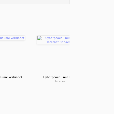
äume verbindet
Cyberpeace - nur ein ziviles
2030Watc
Internet i…