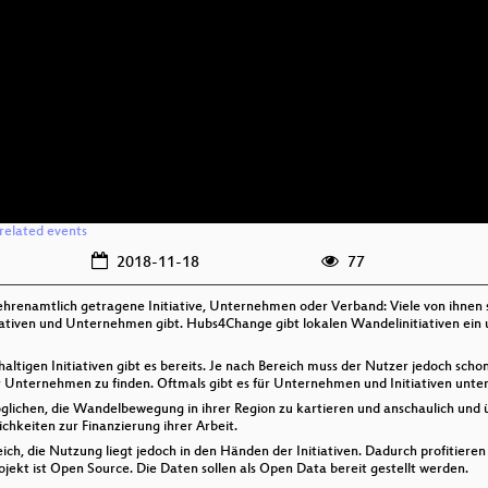
related events
2018-11-18
77
 ehrenamtlich getragene Initiative, Unternehmen oder Verband: Viele von ihnen s
itiativen und Unternehmen gibt. Hubs4Change gibt lokalen Wandelinitiativen ei
igen Initiativen gibt es bereits. Je nach Bereich muss der Nutzer jedoch schon 
r Unternehmen zu finden. Oftmals gibt es für Unternehmen und Initiativen unter
ichen, die Wandelbewegung in ihrer Region zu kartieren und anschaulich und über
ichkeiten zur Finanzierung ihrer Arbeit.
ich, die Nutzung liegt jedoch in den Händen der Initiativen. Dadurch profitieren
jekt ist Open Source. Die Daten sollen als Open Data bereit gestellt werden.