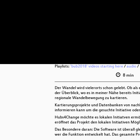
Playlists:
'bub2018' videos starting here
/
audio
/
8 min
Der Wandel wird vielerorts schon gelebt. Ob als
der Überblick, wo es in meiner Nähe bereits In
regionale Wandelbewegung zu kartieren.
Kartierungsprojekte und Datenbanken von nachhalt
informieren kann um die gesuchte Initiative ode
Hubs4Change möchte es lokalen Initiatven ermögl
eröffnet das Projekt den lokalen Initiativen Mögl
Das Besondere daran: Die Software ist überall gle
wer die Funktion entwickelt hat. Das gesamte Pro