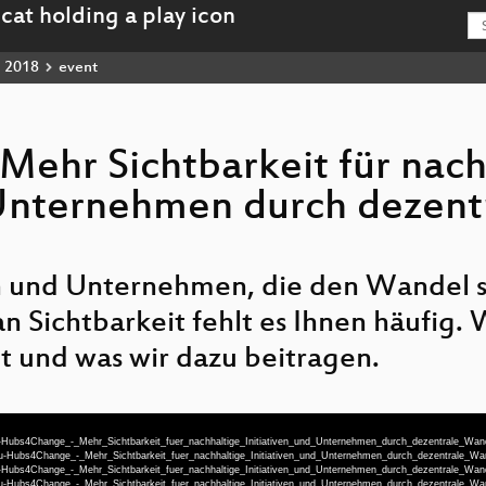
2018
event
ehr Sichtbarkeit für nach
 Unternehmen durch dezent
en und Unternehmen, die den Wandel s
an Sichtbarkeit fehlt es Ihnen häufig.
t und was wir dazu beitragen.
u-Hubs4Change_-_Mehr_Sichtbarkeit_fuer_nachhaltige_Initiativen_und_Unternehmen_durch_dezentrale_Wan
eu-Hubs4Change_-_Mehr_Sichtbarkeit_fuer_nachhaltige_Initiativen_und_Unternehmen_durch_dezentrale_
u-Hubs4Change_-_Mehr_Sichtbarkeit_fuer_nachhaltige_Initiativen_und_Unternehmen_durch_dezentrale_Wan
eu-Hubs4Change_-_Mehr_Sichtbarkeit_fuer_nachhaltige_Initiativen_und_Unternehmen_durch_dezentrale_