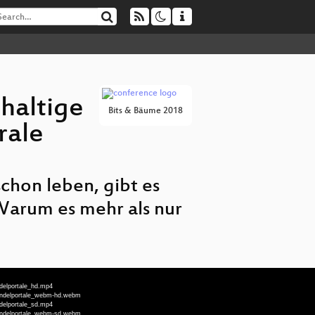
haltige
Bits & Bäume 2018
rale
chon leben, gibt es
 Warum es mehr als nur
delportale_hd.mp4
Wandelportale_webm-hd.webm
delportale_sd.mp4
Wandelportale_webm-sd.webm