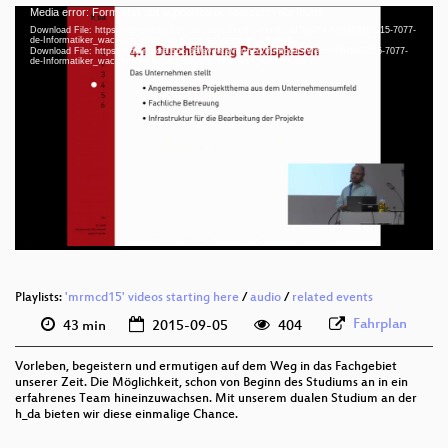
Media error: Format(s) not supported or source(s) not found
Video
Download File: https://cdn.media.ccc.de/events/mrmcd/mrmcd15/h264-hq/MRMCD15-7077-
Player
de-Informatiker_wachsen_nicht_an_Serverschraenken_sd.mp4
Download File: https://cdn.media.ccc.de/events/mrmcd/mrmcd15/webm/MRMCD15-7077-
de-Informatiker_wachsen_nicht_an_Serverschraenken_webm.webm
eng 576p (mp4)
eng 576p (webm)
Playlists:
'mrmcd15' videos starting here
/
audio
/
related events
Fahrplan
43 min
2015-09-05
404
Vorleben, begeistern und ermutigen auf dem Weg in das Fachgebiet
unserer Zeit. Die Möglichkeit, schon von Beginn des Studiums an in ein
erfahrenes Team hineinzuwachsen. Mit unserem dualen Studium an der
h_da bieten wir diese einmalige Chance.