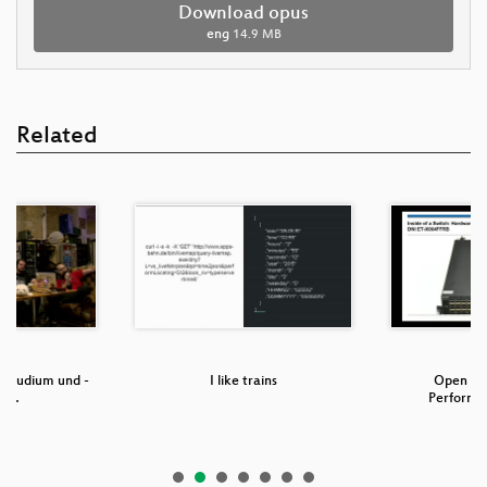
Download opus
eng
14.9 MB
Related
-Studium und -
I like trains
Open Sou
du…
Performa