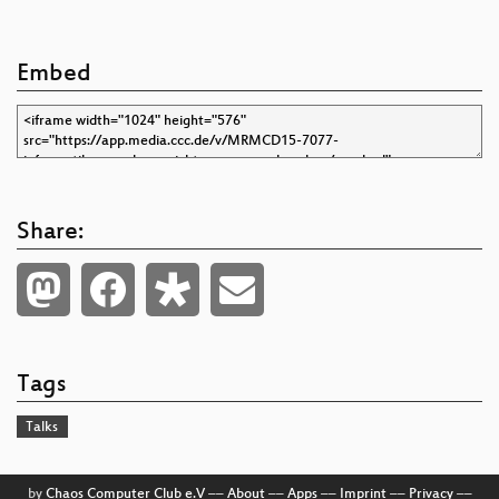
Embed
Share:
Tags
Talks
by
Chaos Computer Club e.V
––
About
––
Apps
––
Imprint
––
Privacy
––