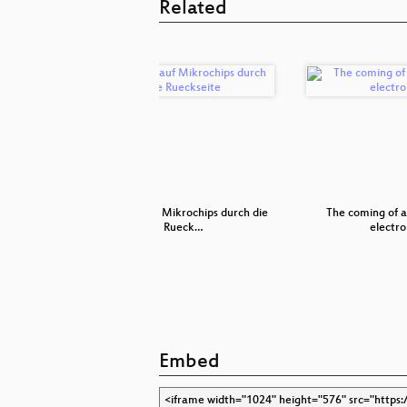
Related
ne-Pranger
Angriffe auf Mikrochips durch die
The coming of a
Rueck…
electro
Embed