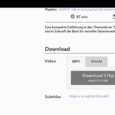
Playlists:
'eh2010' videos starting here
/
related 
87 min
Eine kompakte Einführung in den Themenkreis '
und in Zukunft die Basis für verteilte Dateiverwa
Download
Video
MP4
WebM
Download 576p
eng
617.9 MB
Subtitles
Help us to subtitle this talk!