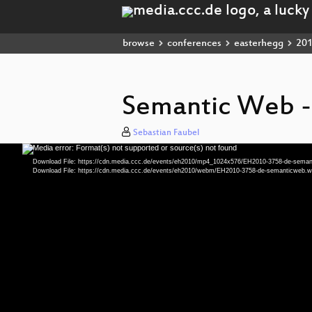
browse
conferences
easterhegg
20
Semantic Web --
Sebastian Faubel
Media error: Format(s) not supported or source(s) not found
Video
Player
Download File: https://cdn.media.ccc.de/events/eh2010/mp4_1024x576/EH2010-3758-de-sema
Download File: https://cdn.media.ccc.de/events/eh2010/webm/EH2010-3758-de-semanticweb.