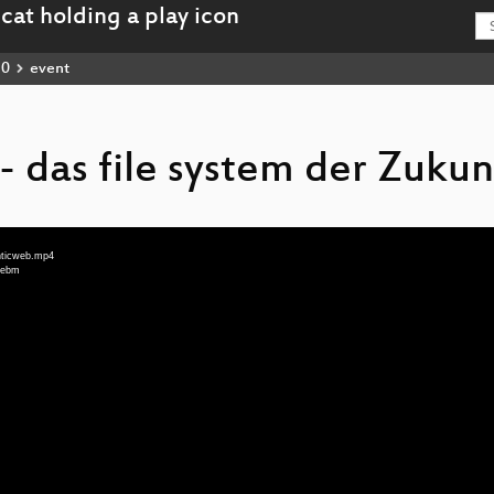
10
event
 das file system der Zukun
nticweb.mp4
webm