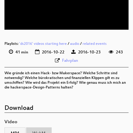
deu 576p (mp4)
deu 576p (webm)
Playlists:
'ds2016' videos starting here
/
audio
/
related events
41 min
2016-10-22
2016-10-23
243
Fahrplan
Wie gründe ich einen Hack- bzw Makerspace? Welche Schritte sind
notwendig? Welche bürokratischen und finanziellen Klippen gilt es zu
umschiffen? Wie wird das Projekt ein Erfolg? Wie genau muss ich mich an
die hackerspace-Design-Patterns halten?
Download
Video