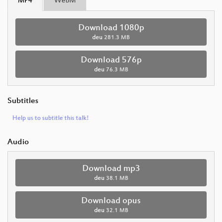
MP4
WebM
Download 1080p
deu
281.3 MB
Download 576p
deu
76.3 MB
Subtitles
Help us to subtitle this talk!
Audio
Download mp3
deu
38.1 MB
Download opus
deu
32.1 MB