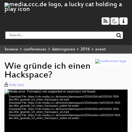
browse
conferences
datenspuren
2016
event
Wie gründe ich einen
Hackspace?
Felix Just
Media error: Format(s) not supported or source(s) not found
Video
Download File: https://cdn.media.ccc.de/events/datenspuren/2016/h264-hd/DS2016-7829-
Player
deu-Wie_gruende_ich_einen_Hackspace_hd.mp4
Download File: https://cdn.media.ccc.de/events/datenspuren/2016/webm-hd/DS2016-7829-
deu-Wie_gruende_ich_einen_Hackspace_webm-hd.webm
Download File: https://cdn.media.ccc.de/events/datenspuren/2016/h264-sd/DS2016-7829-
deu-Wie_gruende_ich_einen_Hackspace_sd.mp4
Download File: https://cdn.media.ccc.de/events/datenspuren/2016/webm-sd/DS2016-7829-
deu 1080p (mp4)
deu-Wie_gruende_ich_einen_Hackspace_webm-sd.webm
deu 1080p (webm)