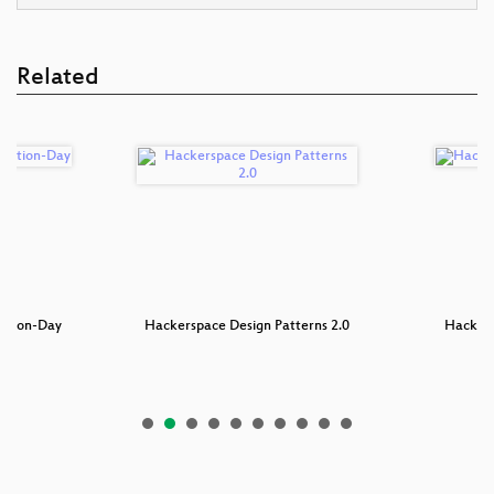
Related
tation-Day
Hackerspace Design Patterns 2.0
Hacker