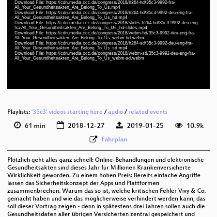
Download File: https://cdn.media.ccc.de/congress/2018/h264-hd/35c3-9992-fra-
deu-eng-fra 1080p (mp4)
All_Your_Gesundheitsakten_Are_Belong_To_Us.mp4
Download File: https://cdn.media.ccc.de/congress/2018/h264-hd/35c3-9992-deu-eng-fra-
slides deu-eng-fra 1080p (mp4)
All_Your_Gesundheitsakten_Are_Belong_To_Us_hd.mp4
Download File: https://cdn.media.ccc.de/congress/2018/slides-h264-hd/35c3-9992-deu-eng-
fra-All_Your_Gesundheitsakten_Are_Belong_To_Us_hd-slides.mp4
deu-eng-fra 1080p (webm)
Download File: https://cdn.media.ccc.de/congress/2018/webm-hd/35c3-9992-deu-eng-fra-
All_Your_Gesundheitsakten_Are_Belong_To_Us_webm-hd.webm
Download File: https://cdn.media.ccc.de/congress/2018/h264-sd/35c3-9992-deu-eng-fra-
deu-eng-fra 576p (mp4)
All_Your_Gesundheitsakten_Are_Belong_To_Us_sd.mp4
Download File: https://cdn.media.ccc.de/congress/2018/webm-sd/35c3-9992-deu-eng-fra-
All_Your_Gesundheitsakten_Are_Belong_To_Us_webm-sd.webm
deu-eng-fra 576p (webm)
None
deu
Playlists:
'35c3' videos starting here
/
audio
/
related events
61 min
2018-12-27
2019-01-25
10.9k
Fahrplan
Plötzlich geht alles ganz schnell: Online-Behandlungen und elektronische
Gesundheitsakten sind dieses Jahr für Millionen Krankenversicherte
Wirklichkeit geworden. Zu einem hohen Preis: Bereits einfache Angriffe
lassen das Sicherheitskonzept der Apps und Plattformen
zusammenbrechen. Warum das so ist, welche kritischen Fehler Vivy & Co.
gemacht haben und wie das möglicherweise verhindert werden kann, das
soll dieser Vortrag zeigen - denn in spätestens drei Jahren sollen auch die
Gesundheitsdaten aller übrigen Versicherten zentral gespeichert und