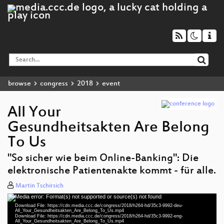
browse
congress
2018
event
All Your
Gesundheitsakten Are Belong
To Us
"So sicher wie beim Online-Banking": Die
elektronische Patientenakte kommt - für alle.
deu 1080p (mp4)
Martin Tschirsich
Media error: Format(s) not supported or source(s) not found
eng 1080p (mp4)
Video
Download File: https://cdn.media.ccc.de/congress/2018/h264-hd/35c3-9992-deu-
Player
All_Your_Gesundheitsakten_Are_Belong_To_Us.mp4
fra 1080p (mp4)
Download File: https://cdn.media.ccc.de/congress/2018/h264-hd/35c3-9992-eng-
All_Your_Gesundheitsakten_Are_Belong_To_Us.mp4