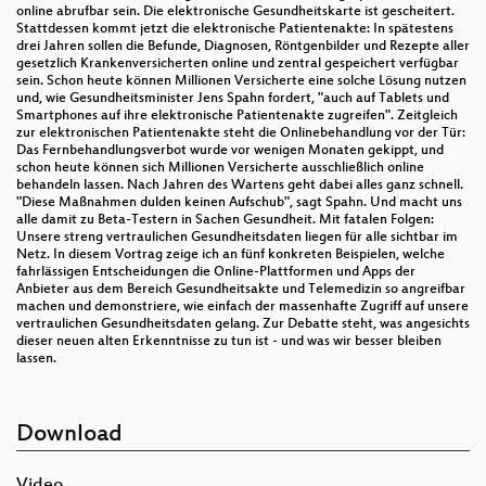
online abrufbar sein. Die elektronische Gesundheitskarte ist gescheitert.
Stattdessen kommt jetzt die elektronische Patientenakte: In spätestens
drei Jahren sollen die Befunde, Diagnosen, Röntgenbilder und Rezepte aller
gesetzlich Krankenversicherten online und zentral gespeichert verfügbar
sein. Schon heute können Millionen Versicherte eine solche Lösung nutzen
und, wie Gesundheitsminister Jens Spahn fordert, "auch auf Tablets und
Smartphones auf ihre elektronische Patientenakte zugreifen". Zeitgleich
zur elektronischen Patientenakte steht die Onlinebehandlung vor der Tür:
Das Fernbehandlungsverbot wurde vor wenigen Monaten gekippt, und
schon heute können sich Millionen Versicherte ausschließlich online
behandeln lassen. Nach Jahren des Wartens geht dabei alles ganz schnell.
"Diese Maßnahmen dulden keinen Aufschub", sagt Spahn. Und macht uns
alle damit zu Beta-Testern in Sachen Gesundheit. Mit fatalen Folgen:
Unsere streng vertraulichen Gesundheitsdaten liegen für alle sichtbar im
Netz. In diesem Vortrag zeige ich an fünf konkreten Beispielen, welche
fahrlässigen Entscheidungen die Online-Plattformen und Apps der
Anbieter aus dem Bereich Gesundheitsakte und Telemedizin so angreifbar
machen und demonstriere, wie einfach der massenhafte Zugriff auf unsere
vertraulichen Gesundheitsdaten gelang. Zur Debatte steht, was angesichts
dieser neuen alten Erkenntnisse zu tun ist - und was wir besser bleiben
lassen.
Download
Video