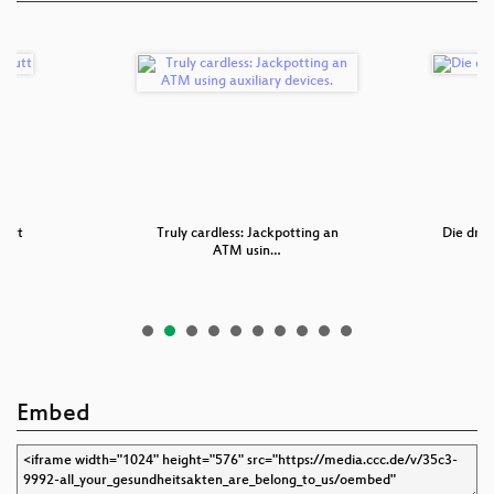
butt
Truly cardless: Jackpotting an
Die drec
ATM usin…
Embed