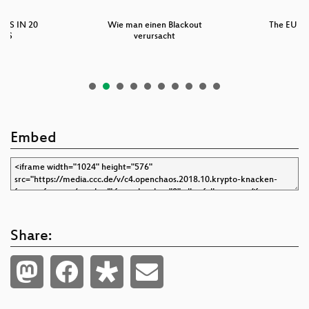
ORS IN 20
Wie man einen Blackout
The EU co
TES
verursacht
Embed
Share: