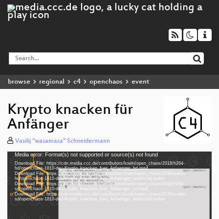
browse
regional
c4
openchaos
event
Krypto knacken für
Anfänger
Vasilij “wasamasa” Schneidermann
Media error: Format(s) not supported or source(s) not found
Video
Download File: https://cdn.media.ccc.de/contributors/koeln/open_chaos/2018/h264-
Player
hd/openchaos-1810-deu-Krypto_knacken_fuer_Anfaenger_hd.mp4
Download File: https://cdn.media.ccc.de/contributors/koeln/open_chaos/2018/webm-
hd/openchaos-1810-deu-Krypto_knacken_fuer_Anfaenger_webm-hd.webm
Download File: https://cdn.media.ccc.de/contributors/koeln/open_chaos/2018/h264-
sd/openchaos-1810-deu-Krypto_knacken_fuer_Anfaenger_sd.mp4
Download File: https://cdn.media.ccc.de/contributors/koeln/open_chaos/2018/webm-
deu 1080p (mp4)
sd/openchaos-1810-deu-Krypto_knacken_fuer_Anfaenger_webm-sd.webm
deu 1080p (webm)