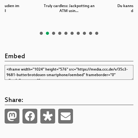
 Studien im
Truly cardless: Jackpotting an
Du kannst a
üll
ATM usin…
darf
Embed
Share: