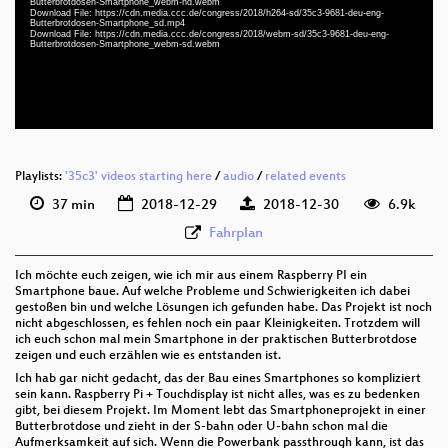
Butterbrotdosen-Smartphone_webm-hd.webm
deu-eng 1080p (webm)
Download File: https://cdn.media.ccc.de/congress/2018/h264-sd/35c3-9681-deu-eng-
Butterbrotdosen-Smartphone_sd.mp4
Download File: https://cdn.media.ccc.de/congress/2018/webm-sd/35c3-9681-deu-eng-
deu-eng 576p (mp4)
Butterbrotdosen-Smartphone_webm-sd.webm
deu-eng 576p (webm)
None
deu
Playlists:
'35c3' videos starting here
/
audio
/
related events
37 min
2018-12-29
2018-12-30
6.9k
Fahrplan
Ich möchte euch zeigen, wie ich mir aus einem Raspberry PI ein
Smartphone baue. Auf welche Probleme und Schwierigkeiten ich dabei
gestoßen bin und welche Lösungen ich gefunden habe. Das Projekt ist noch
nicht abgeschlossen, es fehlen noch ein paar Kleinigkeiten. Trotzdem will
ich euch schon mal mein Smartphone in der praktischen Butterbrotdose
zeigen und euch erzählen wie es entstanden ist.
Ich hab gar nicht gedacht, das der Bau eines Smartphones so kompliziert
sein kann. Raspberry Pi + Touchdisplay ist nicht alles, was es zu bedenken
gibt, bei diesem Projekt. Im Moment lebt das Smartphoneprojekt in einer
Butterbrotdose und zieht in der S-bahn oder U-bahn schon mal die
Aufmerksamkeit auf sich. Wenn die Powerbank passthrough kann, ist das