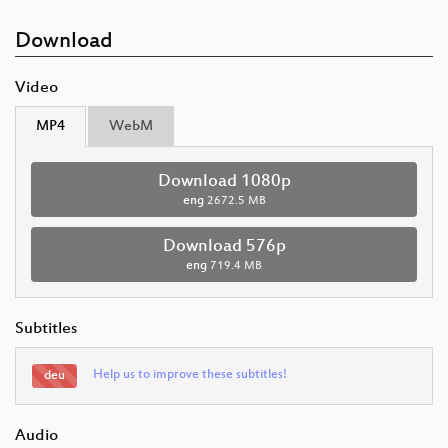
Download
Video
MP4
WebM
Download 1080p
eng
2672.5 MB
Download 576p
eng
719.4 MB
Subtitles
Help us to improve these subtitles!
deu
Audio