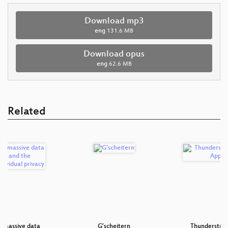
Download mp3
eng
131.6 MB
Download opus
eng
62.6 MB
Related
s massive data
G’scheitern
Thunderstrike