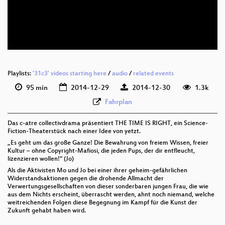
eng 576p (mp4)
eng 576p (webm)
None
deu (todo)
Playlists:
'31c3' videos starting here
/
audio
/
related events
95 min
2014-12-29
2014-12-30
1.3k
Fahrplan
Das c-atre collectivdrama präsentiert THE TIME IS RIGHT, ein Science-
Fiction-Theaterstück nach einer Idee von yetzt.
„Es geht um das große Ganze! Die Bewahrung von freiem Wissen, freier
Kultur – ohne Copyright-Mafiosi, die jeden Pups, der dir entfleucht,
lizenzieren wollen!“ (Jo)
Als die Aktivisten Mo und Jo bei einer ihrer geheim-gefährlichen
Widerstandsaktionen gegen die drohende Allmacht der
Verwertungsgesellschaften von dieser sonderbaren jungen Frau, die wie
aus dem Nichts erscheint, überrascht werden, ahnt noch niemand, welche
weitreichenden Folgen diese Begegnung im Kampf für die Kunst der
Zukunft gehabt haben wird.