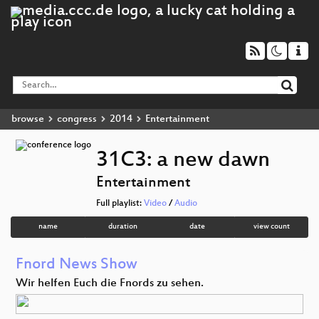
browse
congress
2014
Entertainment
31C3: a new dawn
Entertainment
Full playlist:
Video
/
Audio
name
duration
date
view count
Fnord News Show
Wir helfen Euch die Fnords zu sehen.