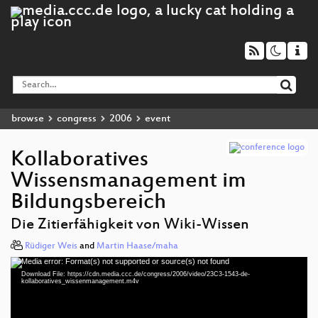
browse
congress
2006
event
Kollaboratives
Wissensmanagement im
Bildungsbereich
Die Zitierfähigkeit von Wiki-Wissen
Rüdiger Weis
and
Martin Haase/maha
Media error: Format(s) not supported or source(s) not found
Video
Download File: https://cdn.media.ccc.de/congress/2006/video/23C3-1543-de-
Player
kollaboratives_wissenmanagement.m4v