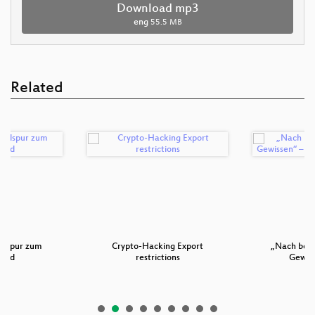
Download mp3
eng
55.5 MB
Related
olspur zum
Crypto-Hacking Export
„Nach bes
hild
restrictions
Gewiss