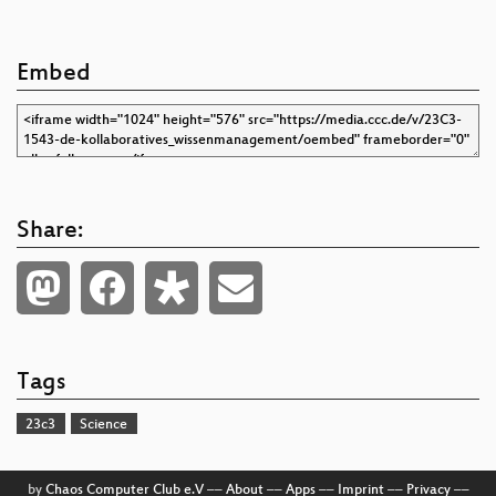
Embed
Share:
Tags
23c3
Science
by
Chaos Computer Club e.V
––
About
––
Apps
––
Imprint
––
Privacy
––