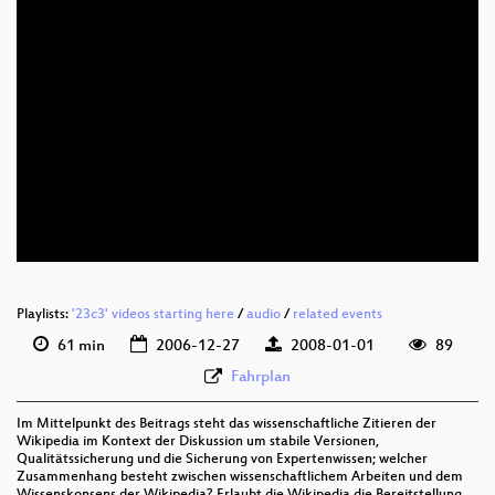
Playlists:
'23c3' videos starting here
/
audio
/
related events
61 min
2006-12-27
2008-01-01
89
Fahrplan
Im Mittelpunkt des Beitrags steht das wissenschaftliche Zitieren der
Wikipedia im Kontext der Diskussion um stabile Versionen,
Qualitätssicherung und die Sicherung von Expertenwissen; welcher
Zusammenhang besteht zwischen wissenschaftlichem Arbeiten und dem
Wissenskonsens der Wikipedia? Erlaubt die Wikipedia die Bereitstellung