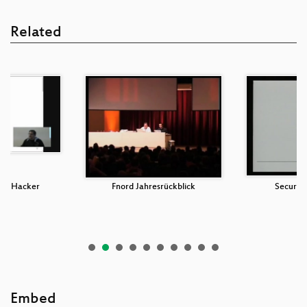
Related
für Hacker
Fnord Jahresrückblick
Securit
Embed