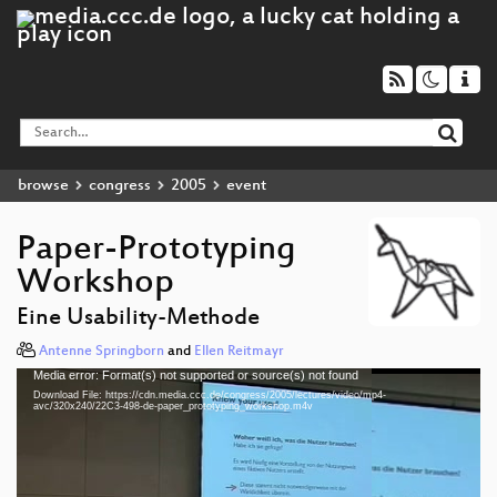
browse
congress
2005
event
Paper-Prototyping
Workshop
Eine Usability-Methode
Antenne Springborn
and
Ellen Reitmayr
Media error: Format(s) not supported or source(s) not found
Video
Download File: https://cdn.media.ccc.de/congress/2005/lectures/video/mp4-
Player
avc/320x240/22C3-498-de-paper_prototyping_workshop.m4v