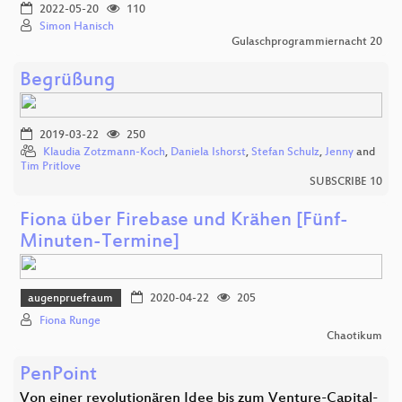
2022-05-20
110
Simon Hanisch
Gulaschprogrammiernacht 20
Begrüßung
2019-03-22
250
Klaudia Zotzmann-Koch
,
Daniela Ishorst
,
Stefan Schulz
,
Jenny
and
Tim Pritlove
SUBSCRIBE 10
Fiona über Firebase und Krähen [Fünf-
Minuten-Termine]
augenpruefraum
2020-04-22
205
Fiona Runge
Chaotikum
PenPoint
Von einer revolutionären Idee bis zum Venture-Capital-