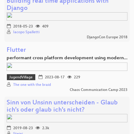
Building real time applications with
Django
2018-05-23
409
Iacopo Spalletti
DjangoCon Europe 2018
Flutter
performant cross platform development using modern…
JugendVillage
2023-08-17
229
The one with the braid
Chaos Communication Camp 2023
Sinn von Unsinn unterscheiden - Glaub
ich's oder glaub ich's nicht?
2019-08-23
2.3k
Steini