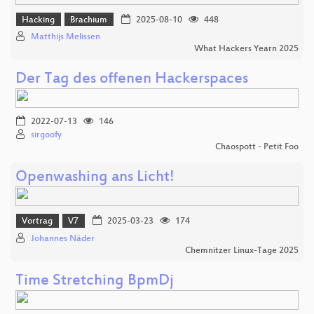
Hacking
Brachium
2025-08-10
448
Matthijs Melissen
What Hackers Yearn 2025
Der Tag des offenen Hackerspaces
2022-07-13
146
sirgoofy
Chaospott - Petit Foo
Openwashing ans Licht!
Vortrag
V7
2025-03-23
174
Johannes Näder
Chemnitzer Linux-Tage 2025
Time Stretching BpmDj