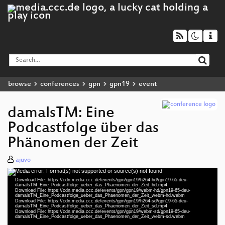
browse
conferences
gpn
gpn19
event
damalsTM: Eine
Podcastfolge über das
Phänomen der Zeit
ajuvo
Media error: Format(s) not supported or source(s) not found
Video
Download File: https://cdn.media.ccc.de/events/gpn/gpn19/h264-hd/gpn19-65-deu-
Player
damalsTM_Eine_Podcastfolge_ueber_das_Phaenomen_der_Zeit_hd.mp4
Download File: https://cdn.media.ccc.de/events/gpn/gpn19/webm-hd/gpn19-65-deu-
damalsTM_Eine_Podcastfolge_ueber_das_Phaenomen_der_Zeit_webm-hd.webm
Download File: https://cdn.media.ccc.de/events/gpn/gpn19/h264-sd/gpn19-65-deu-
damalsTM_Eine_Podcastfolge_ueber_das_Phaenomen_der_Zeit_sd.mp4
Download File: https://cdn.media.ccc.de/events/gpn/gpn19/webm-sd/gpn19-65-deu-
deu 1080p (mp4)
damalsTM_Eine_Podcastfolge_ueber_das_Phaenomen_der_Zeit_webm-sd.webm