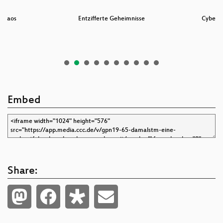
 Chaos
Entzifferte Geheimnisse
CyberM
Embed
Share: