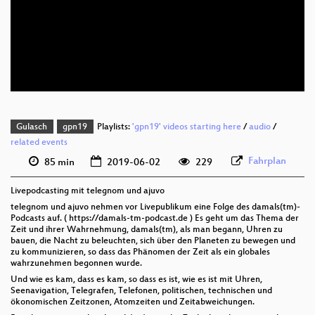
deu 1080p (webm)
deu 576p (mp4)
deu 576p (webm)
Gulasch
gpn19
Playlists:
'gpn19' videos starting here
/
audio
/
related events
Fahrplan
85 min
2019-06-02
229
Livepodcasting mit telegnom und ajuvo
telegnom und ajuvo nehmen vor Livepublikum eine Folge des damals(tm)-
Podcasts auf. ( https://damals-tm-podcast.de ) Es geht um das Thema der
Zeit und ihrer Wahrnehmung, damals(tm), als man begann, Uhren zu
bauen, die Nacht zu beleuchten, sich über den Planeten zu bewegen und
zu kommunizieren, so dass das Phänomen der Zeit als ein globales
wahrzunehmen begonnen wurde.
Und wie es kam, dass es kam, so dass es ist, wie es ist mit Uhren,
Seenavigation, Telegrafen, Telefonen, politischen, technischen und
ökonomischen Zeitzonen, Atomzeiten und Zeitabweichungen.