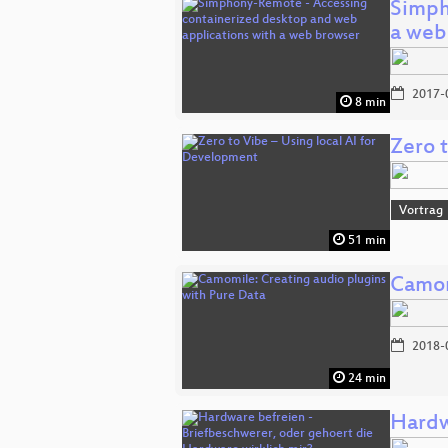
Simph
a web
2017-
8 min
Zero 
Vortrag
51 min
Camom
2018-
24 min
Hardw