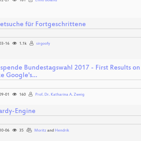
12-27
181
Enno Boland
netsuche für Fortgeschrittene
03-16
1.1k
sirgoofy
spende Bundestagswahl 2017 - First Results on
ze Google's…
09-01
160
Prof. Dr. Katharina A. Zweig
rdy-Engine
10-06
35
Moritz
and
Hendrik