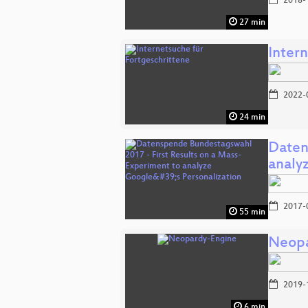
2018-
27 min
Inter
2022-
24 min
Daten
analy
2017-
55 min
Neopa
2019-
6 min