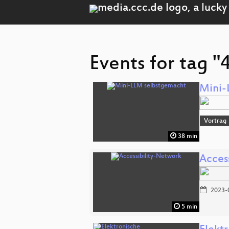
Events for tag "
Mini-
Vortrag
38 min
Acces
2023-
5 min