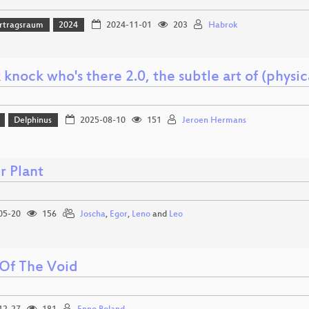
rtragsraum
2024
2024-11-01
203
Habrok
knock who's there 2.0, the subtle art of (physi
Delphinus
2025-08-10
151
Jeroen Hermans
r Plant
05-20
156
Joscha
,
Egor
,
Leno
and
Leo
 Of The Void