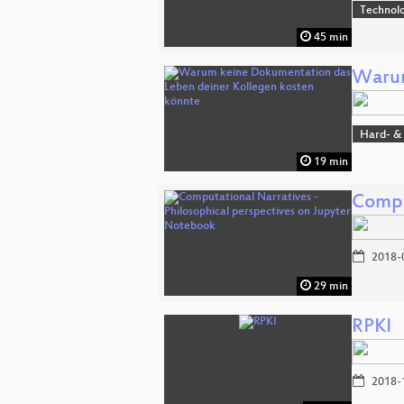
Technol
45 min
Warum
Hard- &
19 min
Compu
2018-
29 min
RPKI
2018-