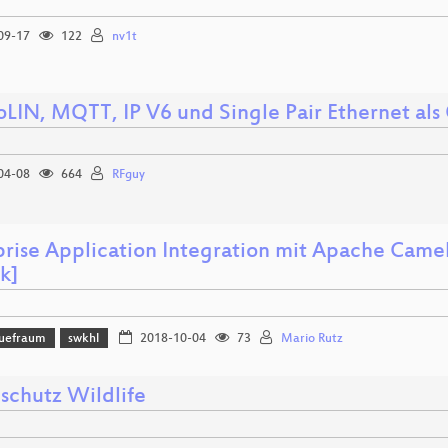
09-17
122
nv1t
IN, MQTT, IP V6 und Single Pair Ethernet al
04-08
664
RFguy
prise Application Integration mit Apache Cam
k]
uefraum
swkhl
2018-10-04
73
Mario Rutz
schutz Wildlife