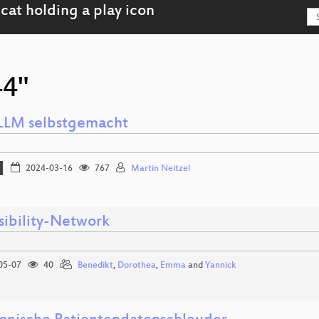
44"
LLM selbstgemacht
2024-03-16
767
Martin Neitzel
sibility-Network
05-07
40
Benedikt
,
Dorothea
,
Emma
and
Yannick