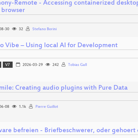
ony-Remote - Accessing containerized desktop
 browser
08-30
32
Stefano Borini
to Vibe – Using local AI for Development
V7
2026-03-29
242
Tobias Gall
ile: Creating audio plugins with Pure Data
06-08
1.1k
Pierre Guillot
are befreien - Briefbeschwerer, oder gehoert 