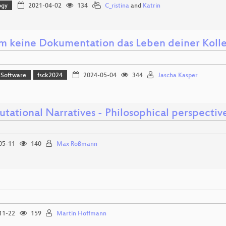
ogy
2021-04-02
134
C_ristina
and
Katrin
 keine Dokumentation das Leben deiner Kolle
 Software
fsck2024
2024-05-04
344
Jascha Kasper
tational Narratives - Philosophical perspecti
05-11
140
Max Roßmann
11-22
159
Martin Hoffmann