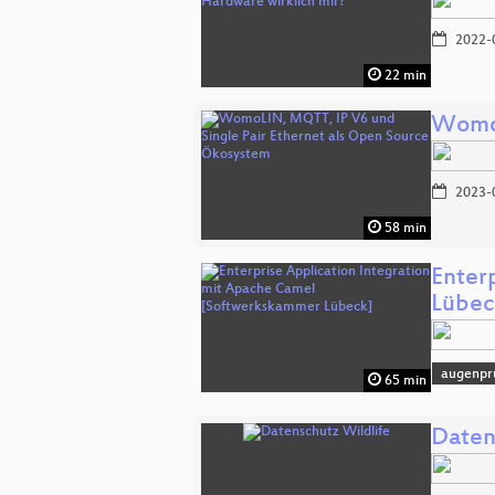
2022-
22 min
WomoL
2023-
58 min
Enter
Lübec
augenpr
65 min
Daten