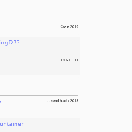
Cosin 2019
ringDB?
DENOG11
Jugend hackt 2018
e
Container