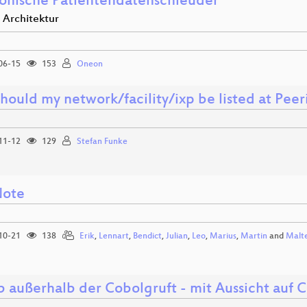
ronische Patientendatenschleuder
 Architektur
06-15
153
Oneon
hould my network/facility/ixp be listed at Pee
11-12
129
Stefan Funke
Note
10-21
138
Erik
,
Lennart
,
Bendict
,
Julian
,
Leo
,
Marius
,
Martin
and
Malt
b außerhalb der Cobolgruft - mit Aussicht auf 