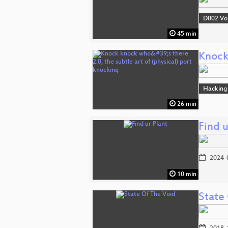
D002 Vo
45 min
Knock 
Hacking
26 min
Find u
2024-
10 min
State