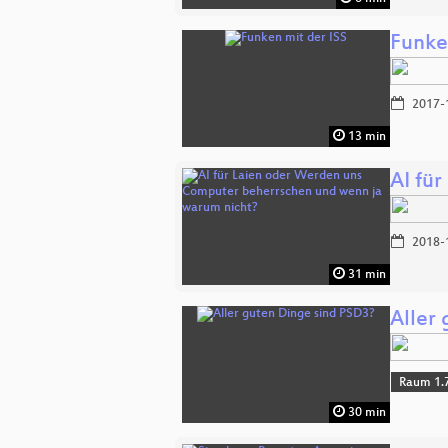
Funke
2017-
13 min
AI fü
2018-
31 min
Aller
Raum 1.
30 min