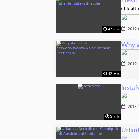
Elekt
eHealth
2019-
47 min
Why s
2019-
12 min
Insta
2018-
5 min
Urlau