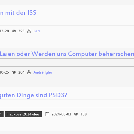
n mit der ISS
12-28
393
Lars
r Laien oder Werden uns Computer beherrschen
10-25
204
André Igler
 guten Dinge sind PSD3?
7
hackover2024-deu
2024-08-03
138