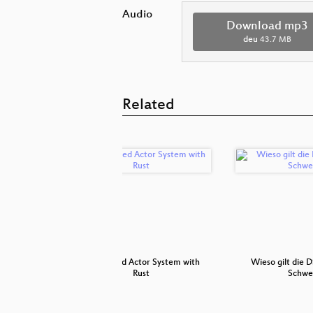
Audio
Download mp3
deu
43.7 MB
Related
struktur
Distributed Actor System with
Wieso gilt die 
Rust
Schwe