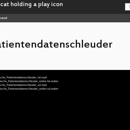
vent
atientendatenschleuder
nische_Patientendatenschleuder_hd.mp4
ronische_Patientendatenschleuder_webm-hd.webm
nische_Patientendatenschleuder_sd.mp4
ronische_Patientendatenschleuder_webm-sd.webm