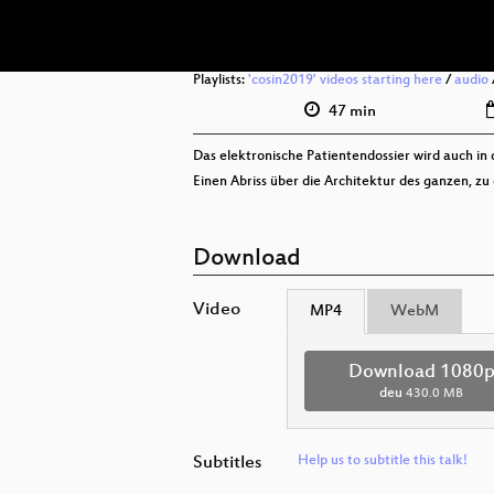
Playlists:
'cosin2019' videos starting here
/
audio
47 min
Das elektronische Patientendossier wird auch in 
Einen Abriss über die Architektur des ganzen, z
Download
Video
MP4
WebM
Download 1080
deu
430.0 MB
Subtitles
Help us to subtitle this talk!