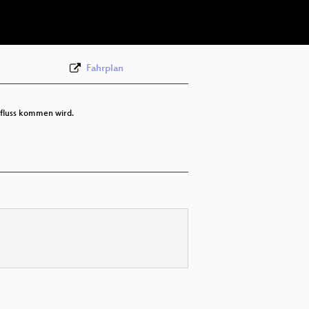
deu 576p (webm)
Fahrplan
bfluss kommen wird.