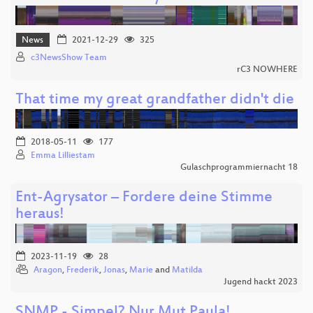
News
2021-12-29
325
c3NewsShow Team
rC3 NOWHERE
That time my great grandfather didn't die
2018-05-11
177
Emma Lilliestam
Gulaschprogrammiernacht 18
Ent-Agrysator – Fordere deine Stimme
heraus!
2023-11-19
28
Aragon
,
Frederik
,
Jonas
,
Marie
and
Matilda
Jugend hackt 2023
SNMP - Simpel? Nur Mut Paula!