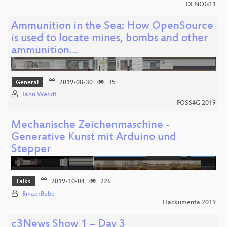
DENOG11
Ammunition in the Sea: How OpenSource
is used to locate mines, bombs and other
ammunition…
General
2019-08-30
35
Jann Wendt
FOSS4G 2019
Mechanische Zeichenmaschine -
Generative Kunst mit Arduino und
Stepper
Talks
2019-10-04
226
BinaerBube
Hackumenta 2019
c3News Show 1 – Day 3