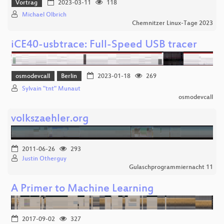
Vortrag
2023-03-11
118
Michael Olbrich
Chemnitzer Linux-Tage 2023
iCE40-usbtrace: Full-Speed USB tracer
osmodevcall
Berlin
2023-01-18
269
Sylvain "tnt" Munaut
osmodevcall
volkszaehler.org
2011-06-26
293
Justin Otherguy
Gulaschprogrammiernacht 11
A Primer to Machine Learning
2017-09-02
327