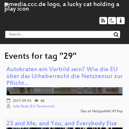
Events for tag "29"
Autokraten ein Vorbild sein? Wie die EU
über das Urheberrecht die Netzzensur zur
Pflicht…
2017-09-01
86
Julia Reda (EU Parlament)
Das ist Netzpolitik! #13np
23 and Me, and You, and Everybody Else