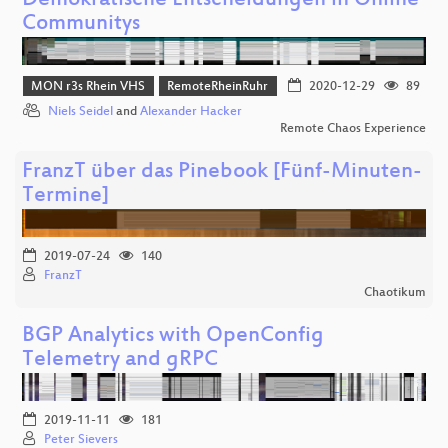
Demokratische Entscheidungen in Online
Communitys
MON r3s Rhein VHS
RemoteRheinRuhr
2020-12-29
89
Niels Seidel
and
Alexander Hacker
Remote Chaos Experience
FranzT über das Pinebook [Fünf-Minuten-
Termine]
2019-07-24
140
FranzT
Chaotikum
BGP Analytics with OpenConfig
Telemetry and gRPC
2019-11-11
181
Peter Sievers