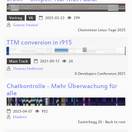
Vortrag
V6
2025-03-23
299
Goesta Smekal
Chemnitzer Linux-Tage 2025
TTM conversion in i915
Main Track
2021-09-17
24
Thomas Hellstrom
X Developers Conference 2021
Chatkontrolle - Mehr Überwachung für
alle
2023-04-07
952
khaleesi
Easterhegg 20 - Back to root