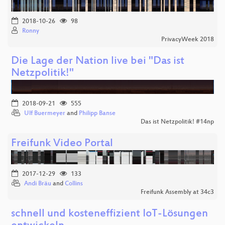
2018-10-26
98
Ronny
PrivacyWeek 2018
Die Lage der Nation live bei "Das ist
Netzpolitik!"
2018-09-21
555
Ulf Buermeyer
and
Philipp Banse
Das ist Netzpolitik! #14np
Freifunk Video Portal
2017-12-29
133
Andi Bräu
and
Collins
Freifunk Assembly at 34c3
schnell und kosteneffizient IoT-Lösungen