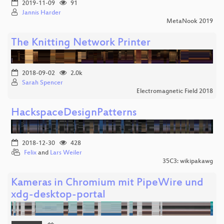
2019-11-09
91
Jannis Harder
MetaNook 2019
The Knitting Network Printer
2018-09-02
2.0k
Sarah Spencer
Electromagnetic Field 2018
HackspaceDesignPatterns
2018-12-30
428
Felix
and
Lars Weiler
35C3: wikipakawg
Kameras in Chromium mit PipeWire und
xdg-desktop-portal