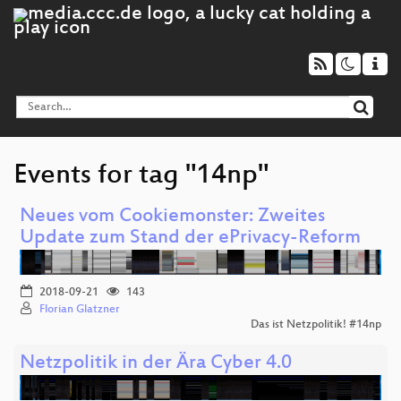
Events for tag "14np"
Neues vom Cookiemonster: Zweites
Update zum Stand der ePrivacy-Reform
2018-09-21
143
Florian Glatzner
Das ist Netzpolitik! #14np
Netzpolitik in der Ära Cyber 4.0