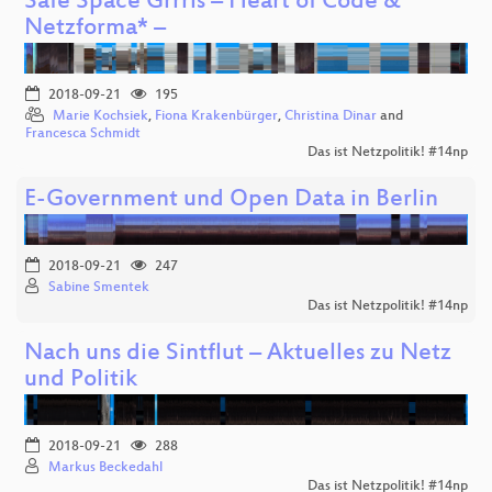
Safe Space Grrrls – Heart of Code &
Netzforma* –
2018-09-21
195
Marie Kochsiek
,
Fiona Krakenbürger
,
Christina Dinar
and
Francesca Schmidt
Das ist Netzpolitik! #14np
E-Government und Open Data in Berlin
2018-09-21
247
Sabine Smentek
Das ist Netzpolitik! #14np
Nach uns die Sintflut – Aktuelles zu Netz
und Politik
2018-09-21
288
Markus Beckedahl
Das ist Netzpolitik! #14np